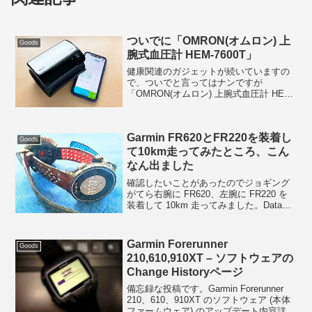
ついでに「OMRON(オムロン) 上
Goods
腕式血圧計 HEM-7600T」
健康関連のガジェットが続いていますの
で、ついでと言ってはナンですが
「OMRON(オムロン) 上腕式血圧計 HEM-
7600T」もいってみましょう。この HEM-
7600T は私の血圧計ではなく、高血圧気
味(苦笑)の となりの人 が一年半ほど...
Garmin FR620とFR220を装着し
Goods
て10km走ってみたところ、こん
なん出ました
確認したいことがあったのでジョギング
がてら右腕に FR620、左腕に FR220 を
装着して 10km 走ってみました。Data
Recording は両方とも Smart に設定して
います (220 は Smart Recording の...
Garmin Forerunner
Goods
210,610,910XT – ソフトウェアの
Change Historyページ
備忘録な投稿です。Garmin Forerunner
210、610、910XT のソフトウェア (本体
ファームウェア) のアップデート内容詳細