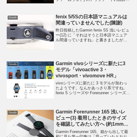
が載っているページへのリンク FR620 は
こちら» Garmin: Forerunner 62...
fenix 5/5Sの日本語マニュアルは
Goods
間違っていませんでした(陳謝)
昨日投稿したGarmin fenix 5S 浅いレビュ
ー(12) に「それはそうと日本語マニュア
ル間違っていますね」と書きましたが、
先ほど間違っていないことに気がつきま
した。「あ～、やっちゃったね。で、何
をどう勘違いしちゃったの？」と気に
な...
Garmin vivoシリーズに新たに3
Goods
モデル「vivoactive 3・
vivosport・vivomove HR」
vivoシリーズに新たに 3 モデルが加わっ
たようです。なんかあっさり系ですね。
fenix 5 シリーズや Forerunner シリーズの
ように、まずは「アクティビティあり
き」といったような雰囲気が抑えられて
いて、スマートウォッチ然とした...
Garmin Forerunner 165 浅いレ
Goods
ビュー(3) 着用したときのサイズ
を確認してみたい方へ (約1mm誤
差)
Garmin Forerunner 165、箱から出して最
初に見た第一印象は「思っていたとおり