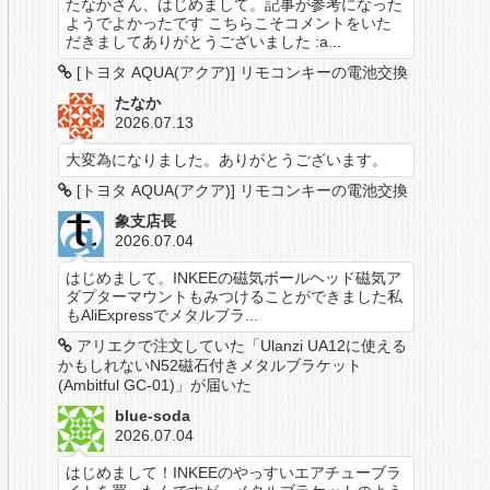
たなかさん、はじめまして。記事が参考になった
ようでよかったです こちらこそコメントをいた
だきましてありがとうございました :a...
[トヨタ AQUA(アクア)] リモコンキーの電池交換
たなか
2026.07.13
大変為になりました。ありがとうございます。
[トヨタ AQUA(アクア)] リモコンキーの電池交換
象支店長
2026.07.04
はじめまして。INKEEの磁気ボールヘッド磁気ア
ダプターマウントもみつけることができました私
もAliExpressでメタルブラ...
アリエクで注文していた「Ulanzi UA12に使える
かもしれないN52磁石付きメタルブラケット
(Ambitful GC-01)」が届いた
blue-soda
2026.07.04
はじめまして！INKEEのやっすいエアチューブラ