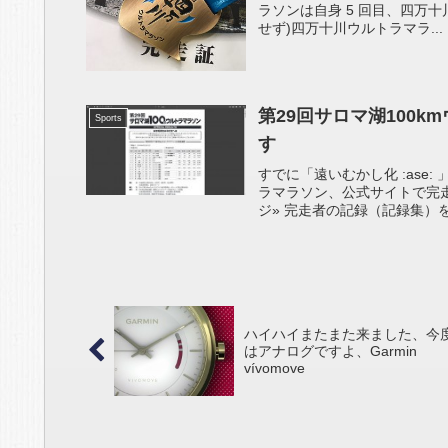
ラソンは自身 5 回目、四万十川ウ
せず)四万十川ウルトラマラ...
第29回サロマ湖100
Sports
す
すでに「遠いむかし化 :ase
ラマラソン、公式サイトで完走
ジ» 完走者の記録（記録集）を公
ハイハイまたまた来ました、今
はアナログですよ、Garmin
vívomove