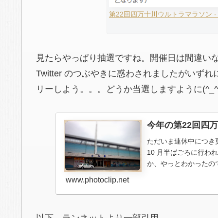
第22回四万十川ウルトラマラソン - 
見たらやっぱり抽選ですね。開催日は間違いなく 
Twitter のつぶやきに惑わされましたがい
リーしよう。。。どうか当選しますように(^_^;
今年の第22回四
ただいま連休中につき
10 月半ばごろに行
か、やっとわかったので
法人 ...
www.photoclip.net
以下、ランネットより一部引用