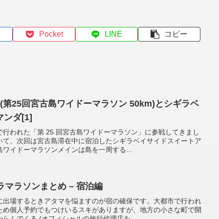
Pocket
LINE
コピー
第25回宮古島ワイドーマラソン 50km)とシギラベ
ンダ[1]
行われた「第 25 回宮古島ワイドーマラソン」に参戦してきまし
いて、次回は宮古島滞在中に宿泊したシギラベイサイドスイートア
ワイドーマラソンメインは島を一周する...
ラマラソンまとめ – 宿泊編
に出場するときアタマを悩ますのが宿の確保です。大都市で行われ
ため個人予約でもつけいるスキがありますが、地方の小さな町で開
らんでくる (オフィシャルの旅行代理店を...