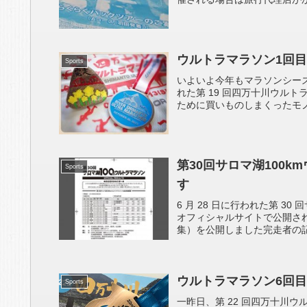
ウルトラマラソン1回目
Sports
いよいよ今年もマラソンシーズン
れた第 19 回四万十川ウル
ために買いものしまくったモノたち
第30回サロマ湖100
Sports
す
6 月 28 日に行われた第 3
オフィシャルサイトで公開され
集）を公開しました完走者の記録 
ウルトラマラソン6回目
Sports
一昨日、第 22 回四万十川ウル