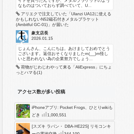
イトを買ったんですが、メタルブラケットのよう
なものはついておらず調べていて、U...
アリエクで注文していた「Ulanzi UA12に使える
かもしれないN52磁石付きメタルブラケット
(Ambitful GC-01)」が届いた
象支店長
2026.01.15
じょんさん、こんにちは。あけましておめでとう
ございます。返信おそくなりましたm(__)m怪し
いと思われない為の企業努力でしょう...
荷物がじわじわやって来る「AliExpress」にちょ
っとハマる(1)
アクセス数が多い投稿
iPhoneアプリ: Pocket Frogs、ひとりwikiも
どき
1,000,551
[スズキ ラパン・ DBA-HE22S] リモコンキ
ーの電池交換
344,100