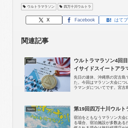
ウルトラマラソン
四万十川ウルトラ
X
Facebook
はてブ
関連記事
ウルトラマラソン4回目(
Sports
イサイドスイートアラマ
先日の連休、沖縄県の宮古島で
た。今回はマラソン大会につ
ラマンダについてです。宮古島
第19回四万十川ウルト
Sports
宿泊をともなうマラソン大会
る場合、宿泊施設が多数ある
催される場合は旅行代理店がか