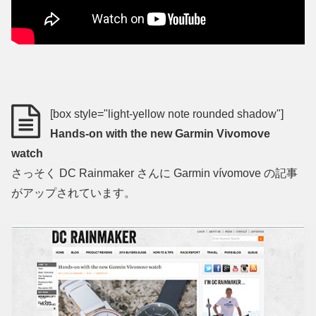
[box style="light-yellow note rounded shadow"]
Hands-on with the new Garmin Vivomove
watch
さっそく DC Rainmaker さんに Garmin vívomove の記事
がアップされています。