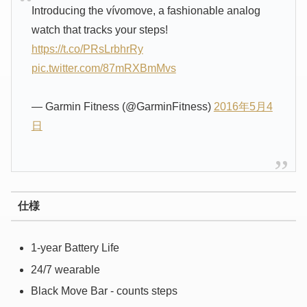
Introducing the vívomove, a fashionable analog
watch that tracks your steps!
https://t.co/PRsLrbhrRy
pic.twitter.com/87mRXBmMvs
— Garmin Fitness (@GarminFitness)
2016年5月4
日
仕様
1-year Battery Life
24/7 wearable
Black Move Bar - counts steps