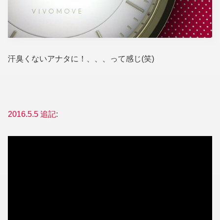
汗臭くないアナタに！、、、って感じ(笑)
2016.5.5 追記
: