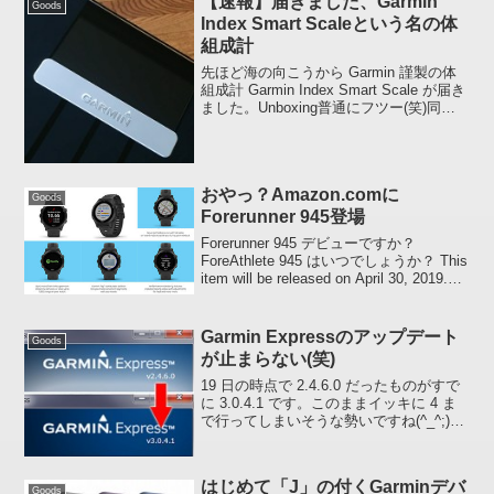
【速報】届きました、Garmin
Goods
Index Smart Scaleという名の体
組成計
先ほど海の向こうから Garmin 謹製の体
組成計 Garmin Index Smart Scale が届き
ました。Unboxing普通にフツー(笑)同梱
物は取説、単三電池 4 本、カーペットの
上などで使う際に Scale をかさ上げする
た...
おやっ？Amazon.comに
Goods
Forerunner 945登場
Forerunner 945 デビューですか？
ForeAthlete 945 はいつでしょうか？ This
item will be released on April 30, 2019.
$599.99「そろそろ欲しいです、新しい
Gar...
Garmin Expressのアップデート
Goods
が止まらない(笑)
19 日の時点で 2.4.6.0 だったものがすで
に 3.0.4.1 です。このままイッキに 4 ま
で行ってしまいそうな勢いですね(^_^;)こ
こ最近はなにを修正しているのかよくわ
からないのですが、ひとつだけ「どうに
かしてくれよ」というのが...
はじめて「J」の付くGarminデバ
Goods