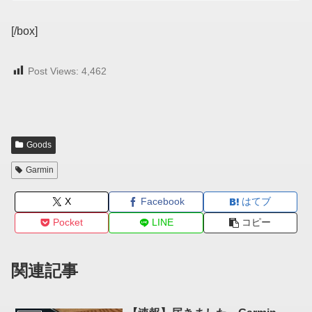
[/box]
Post Views:
4,462
Goods
Garmin
X
Facebook
はてブ
Pocket
LINE
コピー
関連記事