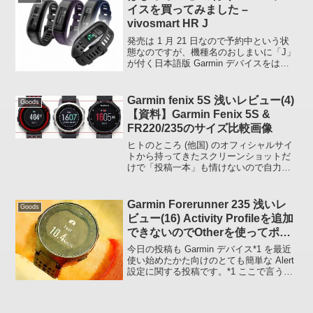
イスを買ってみました –
vivosmart HR J
発売は 1 月 21 日なので予約中という状
態なのですが、機種名のおしまいに「J」
が付く日本語版 Garmin デバイスをはじ
めて買ってみました (いままで購入した
Garmin デバイスはすべて英語版)Garmin
Index Smart...
Garmin fenix 5S 浅いレビュー(4)
Goods
【資料】Garmin Fenix 5S &
FR220/235のサイズ比較画像
ヒトのところ (他国) のオフィシャルサイ
トから持ってきたスクリーンショットだ
けで「投稿一本」も情けないので自力の
撮影技術 70% ほどで筐体のサイズ比較
を。重さは 左から 41g (FR220) | 66g
(F5S) | 43g (FR...
Garmin Forerunner 235 浅いレ
Goods
ビュー(16) Activity Profileを追加
できないのでOtherを使ってポケ
モンGＯの「ふかリミッター」を
今日の投稿も Garmin デバイス*1 を最近
設定した
使い始めたかた向けのとても簡単な Alert
設定に関する投稿です。*1 ここで言う
Garmin デバイスとは Forerunner 235 or
230、ForeAthlete 235J ...