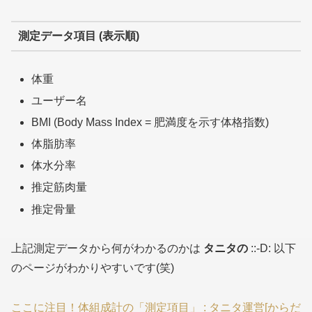
測定データ項目 (表示順)
体重
ユーザー名
BMI (Body Mass Index = 肥満度を示す体格指数)
体脂肪率
体水分率
推定筋肉量
推定骨量
上記測定データから何がわかるのかは
タニタの
::-D: 以下
のページがわかりやすいです(笑)
ここに注目！体組成計の「測定項目」 : タニタ運営[からだ