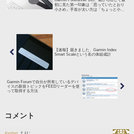
初に見た第一印象は「思っていたとおり
小さめ」手首が太い方は「ちょっと小さ
いかなぁ」と感じるかもしれません。購
入しようかどうしようか、サイズの点で
不安がある方に「ある程度 FR165 ...
【速報】届きました、Garmin Index
Smart Scaleという名の体組成計
Garmin Forumで自分が所有しているデバ
イスの新規トピックをFEEDリーダーを使
って取得する方法
コメント
tontan
より: