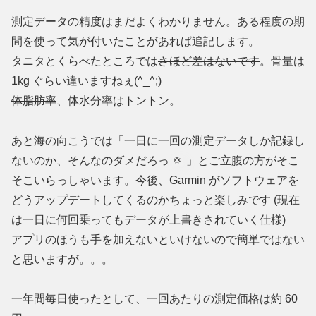
測定データの精度はまだよくわかりません。ある程度の期
間を使って気が付いたことがあれば追記します。
タニタとくらべたところでは
さほど差はないです
。骨量は
1kg ぐらい違いますねぇ(^_^;)
体脂肪率
、体水分率はトントン。
あと海の向こうでは「一日に一回の測定データしか記録し
ないのか、そんなのダメだろっ
」とご立腹の方がそこ
そこいらっしゃいます。今後、Garmin がソフトウェアを
どうアップデートしてくるのかちょっと楽しみです
(現在
は一日に何回乗ってもデータが上書きされていく仕様)
アプリのほうも手を加えないといけないので簡単ではない
と思いますが。。。
一年間毎日使ったとして、一回あたりの測定価格は約 60