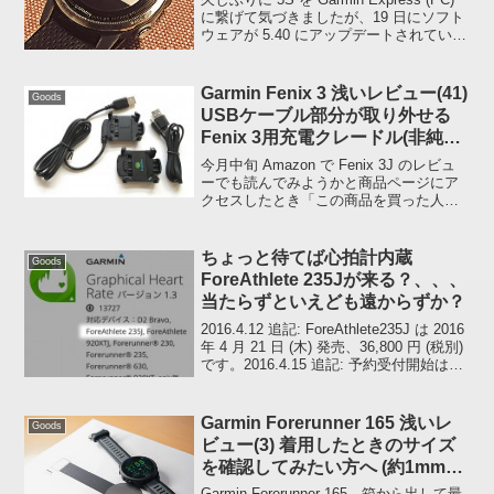
に繋げて気づきましたが、19 日にソフト
ウェアが 5.40 にアップデートされていた
んですね。 簡単ですが、アップデート内
容を載せておきます。Fenix 5S APAC
(GCD...
Garmin Fenix 3 浅いレビュー(41)
Goods
USBケーブル部分が取り外せる
Fenix 3用充電クレードル(非純正
品)
今月中旬 Amazon で Fenix 3J のレビュ
ーでも読んでみようかと商品ページにア
クセスしたとき「この商品を買った人は
こんな商品も買っています」でスクロー
ルする指が止まってしまいました。
「ん？純正のケーブルより安い、クレー
ちょっと待てば心拍計内蔵
Goods
ドル部分が...
ForeAthlete 235Jが来る？、、、
当たらずといえども遠からずか？
2016.4.12 追記: ForeAthlete235J は 2016
年 4 月 21 日 (木) 発売、36,800 円 (税別)
です。2016.4.15 追記: 予約受付開始は今
日です ::-D: いま connect IQ スト...
Garmin Forerunner 165 浅いレ
Goods
ビュー(3) 着用したときのサイズ
を確認してみたい方へ (約1mm誤
差)
Garmin Forerunner 165、箱から出して最