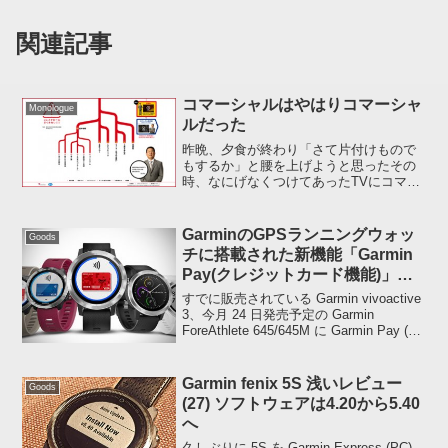
関連記事
コマーシャルはやはりコマーシャ
Monologue
ルだった
昨晩、夕食が終わり「さて片付けもので
もするか」と腰を上げようと思ったその
時、なにげなくつけてあったTVにコマー
シャルが流れ「コレステロール 甘く見な
い!!!」の文字が。。。注意して見ていな
かったのでどういう映像だったか憶えて
GarminのGPSランニングウォッ
Goods
いないのですが、...
チに搭載された新機能「Garmin
Pay(クレジットカード機能)」現
時点でのまとめ
すでに販売されている Garmin vivoactive
3、今月 24 日発売予定の Garmin
ForeAthlete 645/645M に Garmin Pay (ク
レジットカード機能) が搭載されます。
Garmin Pay に関し...
Garmin fenix 5S 浅いレビュー
Goods
(27) ソフトウェアは4.20から5.40
へ
久しぶりに 5S を Garmin Express (PC)