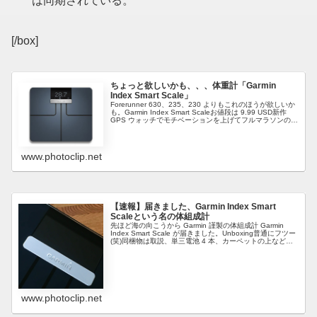
は同期されている。
[/box]
ちょっと欲しいかも、、、体重計「Garmin
Index Smart Scale」
Forerunner 630、235、230 よりもこれのほうが欲しいか
も。Garmin Index Smart Scaleお値段は 9.99 USD新作
GPS ウォッチでモチベーションを上げてフルマラソンの自
己ベストを 3 分更新...
www.photoclip.net
【速報】届きました、Garmin Index Smart
Scaleという名の体組成計
先ほど海の向こうから Garmin 謹製の体組成計 Garmin
Index Smart Scale が届きました。Unboxing普通にフツー
(笑)同梱物は取説、単三電池 4 本、カーペットの上などで
使う際に Scale をかさ上げするた...
www.photoclip.net