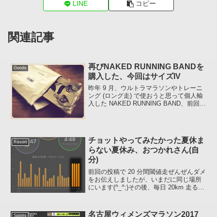
LINE
コピー
関連記事
再びNAKED RUNNING BANDを
Goods
購入した、今回はサイズIV
昨年 9 月、ウルトラマラソンやトレーニ
ング (ロング走) で使おうと思って個人輸
入した NAKED RUNNING BAND、前回買
ったサイズ III は現在も破損することなく
活躍していますが、寒い時にドライレイ
ヤーやソフトシェルなど数枚...
チョットやってみたかった夏休ま
Resort
らない夏休み、おつかれさん(自
分)
前回の投稿で 20 分間閾値走ぜんぜんダメ
をお伝えしましたが、いまだに同じ場所
にいます(^_^;)その後、毎日 20km 走ると
どうなるのか知りたかったので今日まで
やってました :run: え～と、特にここで何
かを語れることもなく。。。もう...
名古屋ウィメンズマラソン2017
Sports