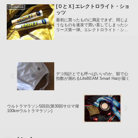
[ＯとＸ] エレクトロライト・ショ
Food&Drink
ッツ
最初に買ったものに満足できず、同じよ
うなものを速攻で買い直してしまったシ
リーズ第一弾。エレクトロライト・ショ
ッツ (shotz ELECTROLYTE TABLET) の
レモン味とオレンジバニラ味。「これは
ナニ？」かと申しますと、運動中、汗...
デコ拍計とでも呼べばいいのか、額で心
拍数が測れるLifeBEAM Smart Hatが届く
ウルトラマラソン5回目(第30回サロマ湖
100kmウルトラマラソン)