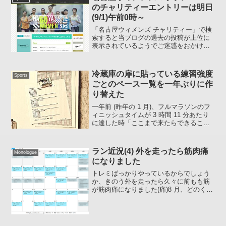
のチャリティーエントリーは明日
(9/1)午前0時～
「名古屋ウィメンズ チャリティー」で検
索すると当ブログの過去の投稿が上位に
表示されているようでご迷惑をおかけし
ております。。。。非常に疲れるエント
リーであることを認知していただくには
有益な情報だとは思いますが今日の明日
冷蔵庫の扉に貼っている練習強度
Sports
なので (約 6 時間...
ごとのペース一覧を一年ぶりに作
り替えた
一年前 (昨年の 1 月)、フルマラソンのフ
ィニッシュタイムが 3 時間 11 分あたり
に達した時「ここまで来たらできること
なら 10 分を切りたいか、、、なぁ」と思
うようになり、冷蔵庫の扉に 3 時間 10
分を切るために必要な練習強度ご...
ラン近況(4) 外を走ったら筋肉痛
Monologue
になりました
トレミばっかりやっているからでしょう
か、きのう外を走ったら久々に前もも筋
が筋肉痛になりました(痛)8 月、どのくら
いトレミったのか見てみたら アクティビ
ティ: 18 日間 距離: 104.80 km タイム:
11:13:10ずいぶんトレミ...