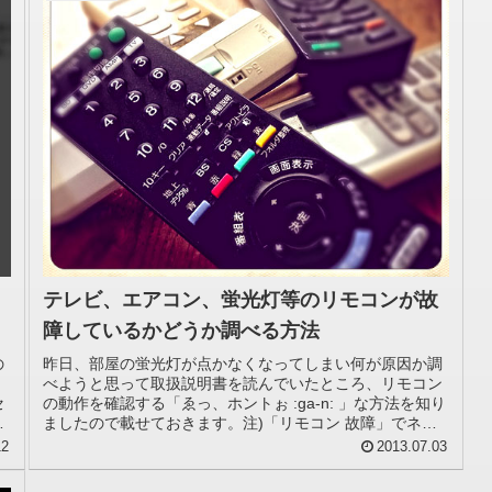
テレビ、エアコン、蛍光灯等のリモコンが故
障しているかどうか調べる方法
の
昨日、部屋の蛍光灯が点かなくなってしまい何が原因か調
べようと思って取扱説明書を読んでいたところ、リモコン
セ
の動作を確認する「ゑっ、ホントぉ :ga-n: 」な方法を知り
表
ましたので載せておきます。注)「リモコン 故障」でネッ
ト検索したところ、調...
12
2013.07.03