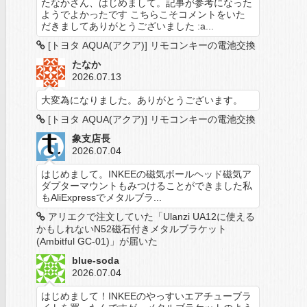
たなかさん、はじめまして。記事が参考になった
ようでよかったです こちらこそコメントをいた
だきましてありがとうございました :a...
[トヨタ AQUA(アクア)] リモコンキーの電池交換
たなか
2026.07.13
大変為になりました。ありがとうございます。
[トヨタ AQUA(アクア)] リモコンキーの電池交換
象支店長
2026.07.04
はじめまして。INKEEの磁気ボールヘッド磁気ア
ダプターマウントもみつけることができました私
もAliExpressでメタルブラ...
アリエクで注文していた「Ulanzi UA12に使える
かもしれないN52磁石付きメタルブラケット
(Ambitful GC-01)」が届いた
blue-soda
2026.07.04
はじめまして！INKEEのやっすいエアチューブラ