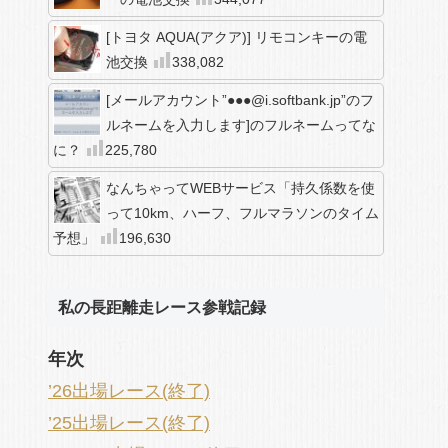
[トヨタ AQUA(アクア)] リモコンキーの電
池交換
338,082
[メールアカウント”●●●@i.softbank.jp”のフ
ルネームを入力します]のフルネームってな
に？
225,780
なんちゃってWEBサービス「持久係数を使
って10km、ハーフ、フルマラソンのタイム
予想」
196,630
私の長距離走レース参戦記録
年次
’26出場レース(終了)
’25出場レース(終了)