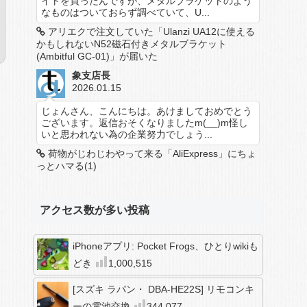
イトを買ったんですが、メタルブラケットのよう
なものはついておらず調べていて、U...
アリエクで注文していた「Ulanzi UA12に使える
かもしれないN52磁石付きメタルブラケット
(Ambitful GC-01)」が届いた
象支店長
2026.01.15
じょんさん、こんにちは。あけましておめでとう
ございます。返信おそくなりましたm(__)m怪し
いと思われない為の企業努力でしょう...
荷物がじわじわやって来る「AliExpress」にちょ
っとハマる(1)
アクセス数が多い投稿
iPhoneアプリ: Pocket Frogs、ひとりwikiも
どき
1,000,515
[スズキ ラパン・ DBA-HE22S] リモコンキ
ーの電池交換
344,077