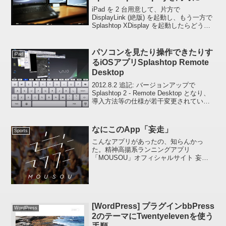
ってみた
iPad を 2 台用意して、片方で
DisplayLink (絶版) を起動し、もう一方で
Splashtop XDisplay を起動したらどうな
るのか試してみました。結果は。。。
HAHAHA ::-D: 、同時に利用することがで
きまし...
パソコンを見たり操作できたりす
iPad
るiOSアプリSplashtop Remote
Desktop
2012.8.2 追記: バージョンアップで
Splashtop 2 - Remote Desktop となり、
導入方法等の仕様が若干変更されていま
す。参考程度にお読み下さい。先日、
iPad を サブディスプレイがわりに使うこ
とができるアプ...
なにこのApp「妄走」
Sports
こんなアプリがあったの、知らんかっ
た。精神高揚系ランニングアプリ
「MOUSOU」オフィシャルサイト 妄走 -
MOUSOU- 精神高揚系ランニングアプリ
1.1.1 （無料） カテゴリ: ヘルスケア／フ
ィットネス 販売元: PYRAMID F...
[WordPress] プラグインbbPress
WordPress
2のテーマにTwentyelevenを使う