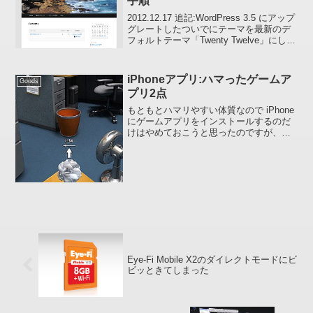
手順
2012.12.17 追記:WordPress 3.5 にアップ
グレートしたついでにテーマを最新のデ
フォルトテーマ「Twenty Twelve」にしま
した。したがいまして、本投稿は参考程
度にお読み下さい。ちなみに「bbPress
2.2.3...
iPhoneアプリ:ハマったゲームア
Goods
プリ2点
もともとハマリやすい体質なので iPhone
にゲームアプリをインストールするのだ
けはやめておこうと思ったのですが、無
料ということでついついポチッっとイン
ストールしてしまいあげくの果てに有料
版を買ってしまった 「ハマるゲームアプ
リ」 をご紹...
Eye-Fi Mobile X2のダイレクトモードにビ
ビッときてしまった