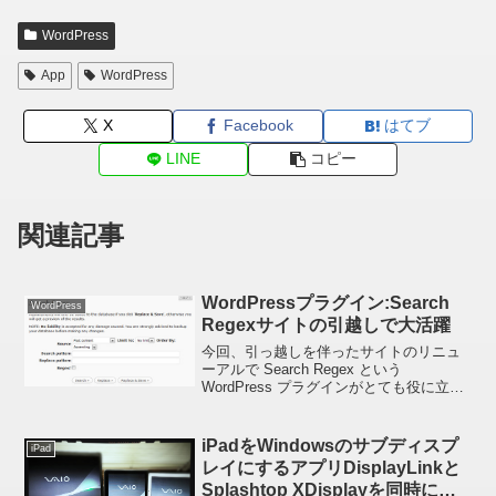
WordPress
App
WordPress
X
Facebook
はてブ
LINE
コピー
関連記事
WordPressプラグイン:Search
WordPress
Regexサイトの引越しで大活躍
今回、引っ越しを伴ったサイトのリニュ
ーアルで Search Regex という
WordPress プラグインがとても役に立っ
たので紹介しておきます。
WordPress.org :: Plugin Directory ::
Search ...
iPadをWindowsのサブディスプ
iPad
レイにするアプリDisplayLinkと
Splashtop XDisplayを同時に使