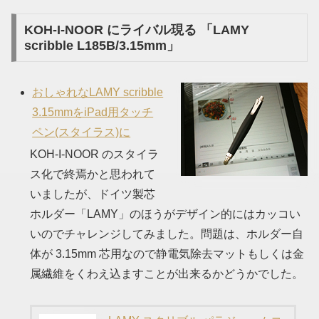
KOH-I-NOOR にライバル現る 「LAMY
scribble L185B/3.15mm」
おしゃれなLAMY scribble
3.15mmをiPad用タッチ
ペン(スタイラス)に
KOH-I-NOOR のスタイラ
ス化で終焉かと思われて
いましたが、ドイツ製芯
ホルダー「LAMY」のほうがデザイン的にはカッコい
いのでチャレンジしてみました。問題は、ホルダー自
体が 3.15mm 芯用なので静電気除去マットもしくは金
属繊維をくわえ込ますことが出来るかどうかでした。