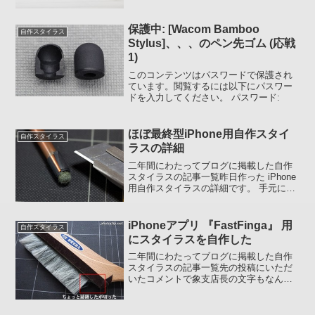
ヒノールもしくはコイノア) 5.6mm 芯ホ
ルダーの軸バレルを外すとなかはこうい
う作りになっています。手前に...
保護中: [Wacom Bamboo
自作スタイラス
Stylus]、、、のペン先ゴム (応戦
1)
このコンテンツはパスワードで保護され
ています。閲覧するには以下にパスワー
ドを入力してください。 パスワード:
ほぼ最終型iPhone用自作スタイ
自作スタイラス
ラスの詳細
二年間にわたってブログに掲載した自作
スタイラスの記事一覧昨日作った iPhone
用自作スタイラスの詳細です。 手元にあ
る静電気除去マットが少なくなってきた
ので以前作って使っていないものを分解
してマットを取り出しました。 当初、先
iPhoneアプリ 『FastFinga』 用
自作スタイラス
端に剛性を...
にスタイラスを自作した
二年間にわたってブログに掲載した自作
スタイラスの記事一覧先の投稿にいただ
いたコメントで象支店長の文字もなんか
可愛いですわ～ ::-D: に、「そっかー」
と素直に反応した私 :ase: は 「この連
休、ひとりでお留守番」 ということもあ