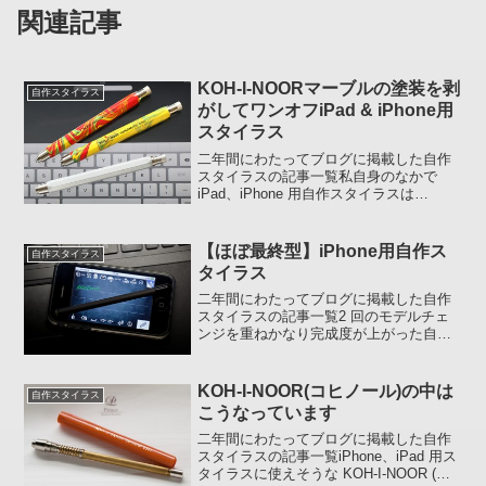
関連記事
KOH-I-NOORマーブルの塗装を剥
自作スタイラス
がしてワンオフiPad & iPhone用
スタイラス
二年間にわたってブログに掲載した自作
スタイラスの記事一覧私自身のなかで
iPad、iPhone 用自作スタイラスは
「KOH-I-NOOR & 電磁波シールドシー
ト」に出会ってすでにアガリ状態です
が、番外編ということで昨日つぶやきな
【ほぼ最終型】iPhone用自作ス
自作スタイラス
がら作った...
タイラス
二年間にわたってブログに掲載した自作
スタイラスの記事一覧2 回のモデルチェ
ンジを重ねかなり完成度が上がった自作
スタイラスですがまだ納得できていなか
ったのでさらに改良を加え今度こそほぼ
最終型になりました。。。。なった気が
KOH-I-NOOR(コヒノール)の中は
自作スタイラス
します :ase: い...
こうなっています
二年間にわたってブログに掲載した自作
スタイラスの記事一覧iPhone、iPad 用ス
タイラスに使えそうな KOH-I-NOOR (コ