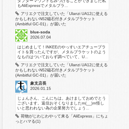
ダプターマウントもみつけることができました私
もAliExpressでメタルブラ...
アリエクで注文していた「Ulanzi UA12に使える
かもしれないN52磁石付きメタルブラケット
(Ambitful GC-01)」が届いた
blue-soda
2026.07.04
はじめまして！INKEEのやっすいエアチューブラ
イトを買ったんですが、メタルブラケットのよう
なものはついておらず調べていて、U...
アリエクで注文していた「Ulanzi UA12に使える
かもしれないN52磁石付きメタルブラケット
(Ambitful GC-01)」が届いた
象支店長
2026.01.15
じょんさん、こんにちは。あけましておめでとう
ございます。返信おそくなりましたm(__)m怪し
いと思われない為の企業努力でしょう...
荷物がじわじわやって来る「AliExpress」にちょ
っとハマる(1)