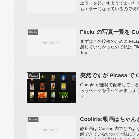
エラーを起こすようでまったくF
もエラーになっているので現時点
Flickr の写真一覧を 
Photo
まずはこの投稿のために Flick
感じていなかったので私は Flickr
Top ...
突然ですが Picasa で C
Picasa
Google が無料で配布している
らうページを作ってみましょう。Pica
ン...
Cooliris:動画はち
Movie
静止画は Cooliris 内
解できていないので地味にテ