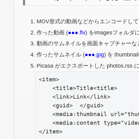
MOV形式の動画などからエンコードして 
作った動画 (
●●●.flv
) をimagesフォル
動画のサムネイルを画面キャプチャーな
作ったサムネイル (
●●●.jpg
) を thumb
Picasa がエクスポートした photos.
<item>

    <title>Title
<title>
    <link>Link</link>

    <guid>  </guid>

    <media:thumbnail url="thu
    <media:content type="vide