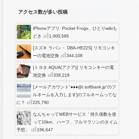
アクセス数が多い投稿
iPhoneアプリ: Pocket Frogs、ひとりwikiも
どき
1,000,585
[スズキ ラパン・ DBA-HE22S] リモコンキ
ーの電池交換
344,108
[トヨタ AQUA(アクア)] リモコンキーの電
池交換
338,218
[メールアカウント”●●●@i.softbank.jp”のフ
ルネームを入力します]のフルネームってな
に？
225,790
なんちゃってWEBサービス「持久係数を使
って10km、ハーフ、フルマラソンのタイム
予想」
196,647