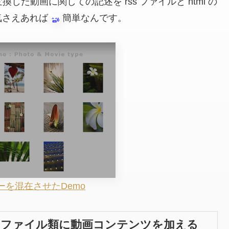
換した動画に関しての記述を rss ファイルと html の
気さえあれば
簡単なんです。
ーを混在させたDemo
画像やファイル類に動画コンテンツを加える