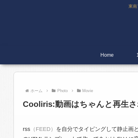
東南
Home
ホーム
Photo
Movie
Cooliris:動画はちゃんと再生
rss
（FEED）
を自分でタイピングして静止画と動