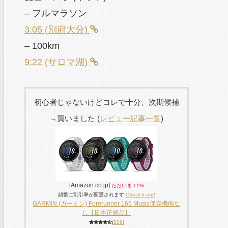
– フルマラソン
3:05 (別府大分)
– 100km
9:22 (サロマ湖)
初心者じゃないけどコレで十分、次期候補
→買いました (
レビュー記事一覧
)
[Amazon.co.jp]
ただいま-11%
頻繁に割引率が変更されます
Check it out!
GARMIN (ガーミン) Forerunner 165 Music保存機能な
し【日本正規品】
(
209
)