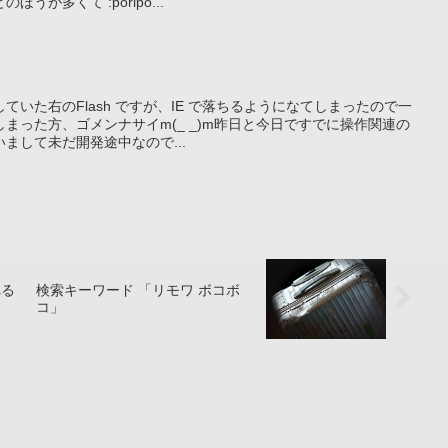
が多くて :poripo...
いた右のFlash ですが、IE で落ちるようになてしまったので一
まった方、ゴメンナサイm(_ _)m昨日と今日ですでに操作関連の
まして未だ開発途中なので...
れる
検索キーワード 「リモワ ボコボ
コ」