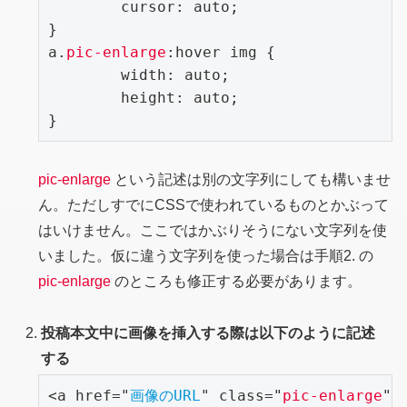
	cursor: auto;

}

a.
pic-enlarge
:hover img {

	width: auto;

	height: auto;

pic-enlarge
という記述は別の文字列にしても構いませ
ん。ただしすでにCSSで使われているものとかぶって
はいけません。ここではかぶりそうにない文字列を使
いました。仮に違う文字列を使った場合は手順2. の
pic-enlarge
のところも修正する必要があります。
投稿本文中に画像を挿入する際は以下のように記述
する
<a href="
画像のURL
" class="
pic-enlarge
" 