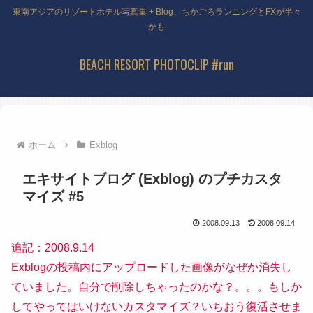
東南アジアのリゾートホテル写真集 + Blog、ちかごろランニングとFXが半々
かも
BEACH RESORT PHOTOCLIP #run
ホーム
Exblog
エキサイトブログ (Exblog) のプチカスタ
マイズ #5
2008.09.13
2008.09.14
追記：2008.9.14
Exblogの投稿内にアップロードした画像がなぜか消失し
ていました。自分で削除しちゃったのかな？。。。もしか
してやってはいけないカスタマイズ？いちおう復活させま