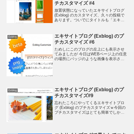
チカスタマイズ #4
放置状態になっていたエキサイトブログ
(Exblog) のカスタマイズ、久々の投稿で
あります。ついでにタイトルも「エキサ
イトブログで果たしてエキサイトする
か」からSEO対策も視野に入れ :ase:
「エキサイトブログ(Exblog) のプチカ...
エキサイトブログ (Exblog) のプ
Exblog
チカスタマイズ #6
ためしにこのブログの左上にも表示させ
てみましたが 今日はWEBページ上の任意
の場所にバッジのような画像を表示させ
る方法です。 Exblog の投稿 : ウィンドウ
の角にバッジを入れる Exblog に投稿して
ある内容もあわせてお読みください...
エキサイトブログ (Exblog) のプ
Exblog
チカスタマイズ#9
忘れたころにやってくるエキサイトブロ
グ (Exblog) のプチカスタマイズｗ今回の
プチカスタマイズはとても簡単でしかも
効果的、写真の見栄えがグッとよくなり
ます。ただし、ブラウザのシェアの約半
分を占めると言われているマイクロソフ
ト謹製の I...