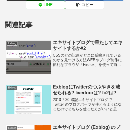
LINE
コピー
関連記事
エキサイトブログで果たしてエキ
Exblog
サイトするか#2
CSSのどの記述がどこに反映されている
のかを見つける方法WEBやブログ制作に
便利なブラウザ「Firefox」を使って前回
修正したギザギザ文字の指定がCSSの中
のどこで行われているか探してみる手順
です。探すのは以下の記述です。
div.post...
ExblogにTwitterのつぶやきを載
Exblog
せられる? livedoorは? fc2は?
2010.7.30 追記エキサイトブログで
Twitter のブログパーツが使えるようにな
ったのでそちらを使った方がいいと思い
ます :zou: === 以下、本投稿 ===つい先
日 Twitter (ツイッター) をはじめたので
(遅すぎ?...
エキサイトブログ (Exblog) のプ
Exblog