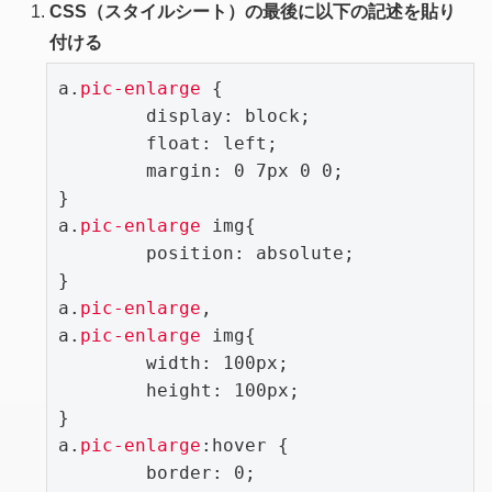
CSS（スタイルシート）の最後に以下の記述を貼り
付ける
a.
pic-enlarge
 {

	display: block;

	float: left;

	margin: 0 7px 0 0;

}

a.
pic-enlarge
 img{

	position: absolute;

}

a.
pic-enlarge
,

a.
pic-enlarge
 img{

	width: 100px;

	height: 100px;

}

a.
pic-enlarge
:hover {

	border: 0;
