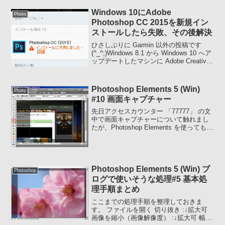
際、以前投稿した画像サイズの縮小と今
Windows 10にAdobe
日の切り抜きが出来ればメリハ...
Photo
Photoshop CC 2015を新規イン
ストールしたら失敗、その後解決
ひさしぶりに Garmin 以外の投稿です
(^_^;)Windows 8.1 から Windows 10 へア
ップデートしたマシンに Adobe Creative
Cloud 2015 をインストール、そのあと
Adobe Photosho...
Photoshop Elements 5 (Win)
Photo
#10 画面キャプチャー
先日アクセスカウンター 「77777」 の文
中で画面キャプチャーについて触れまし
たが、Photoshop Elements を使ってもキ
ャプチャーすることができます。ただ
し、アクティブなウィンドウだけとかウ
ィンドウの内部のみとか、限定された...
Photoshop Elements 5 (Win) ブ
Photoshop
ログで使いそうな処理#5 基本処
理手順まとめ
ここまでの処理手順を整理しておきま
す。 ファイルを開く 切り抜き :↓拡大可
画像を縮小（画像解像度） :↓拡大可 幅も