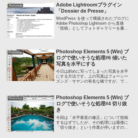
Adobe Lightroomプラグイン
Photoshop
「Dossier de Presse」
WordPress を使って構築されたブログに
Adobe Photoshop Lightroom から直接
「投稿」としてフォトギャラリーを書き
出せるプラグイン 「Dossier de Presse」
が下記のサイトで配布されています。
Dos...
Photoshop Elements 5 (Win) ブ
Photoshop
ログで使いそうな処理#6 傾いた
写真を水平にする
今日は斜めに写ってしまった写真を水平
にする方法です。上の写真はフォーシー
ズンズ・サヤンの有名な橋ですが、でき
るだけ高いアングルから（高いところか
ら）撮影したかったのでカメラを持った
手を目一杯上に伸ばしてノーファインダ
Photoshop Elements 5 (Win) ブ
Photoshop
ーで（カメラのファインダ...
ログで使いそうな処理#4 切り抜
き
今回は「水平垂直の修正」について投稿
するはずでしたが、その処理には最後に
「切り抜き」という作業が伴いますの
で、先に「切り抜き」について書きたい
と思います。ブログに写真を掲載する