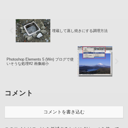
しくは高さを指定 シャープネス調整 精細
にチェックを入れ、スライダーを動かし
てシャープネス調整 :↓拡大可 Web用に
保...
埋蔵して蒸し焼きにする調理方法
Photoshop Elements 5 (Win) ブログで使
いそうな処理#2 画像縮小
コメント
コメントを書き込む