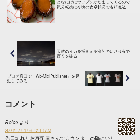
となにげにウップンがたまってくるので
気分転換に今晩の食卓状況でも精魂込め
て投稿してみます、、、そんな今日はお
留守番(笑)いつのも魚屋さんに行くとトコ
ブシ発見 !!ノンベにはたまらん食材で
す。アルコー...
天敵のイカを捕まえる漁船のいさり火で
夜景を撮る
ブログ窓口で「Wp-MixiPublisher」を起
動してみる
コメント
Reico
より:
2008年2月17日 12:13 AM
先日訪れたお寿司屋さんでカウンターの隣にいた