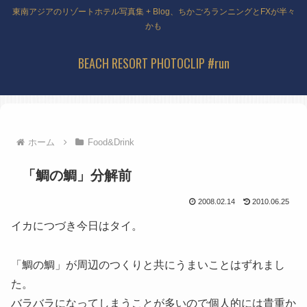
東南アジアのリゾートホテル写真集 + Blog、ちかごろランニングとFXが半々
かも
BEACH RESORT PHOTOCLIP #run
ホーム
Food&Drink
「鯛の鯛」分解前
2008.02.14
2010.06.25
イカにつづき今日はタイ。
「鯛の鯛」が周辺のつくりと共にうまいことはずれまし
た。
バラバラになってしまうことが多いので個人的には貴重か