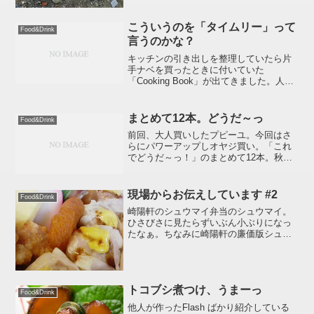
ル氏だったような気がします。簡単に説
明すると、本来地上で蒸し焼きにするべ
き食べ物を地中に...
こういうのを「タイムリー」って
Food&Drink
言うのかな？
キッチンの引き出しを整理していたら片
手ナベを買ったときに付いていた
「Cooking Book」が出てきました。人
生、キッチンに限らず、整理すると（掃
除すると）いろいろなモノが出てきます
ですね。そういうのは整理じゃなくて清
まとめて12本。どうだ～っ
Food&Drink
算って言うのか、、、...
前回、大人買いしたプピーユ。今回はさ
らにパワーアップしオヤジ買い。「これ
でどうだ～っ！」のまとめて12本。秋の
夜長はこれでバッチリや。♪チンチロチン
チロチンチロリン秋の夜長を飲みとおす
あ～、ノンベエの支店長～ぉ♪毎年、10月
現場からお伝えしています #2
Food&Drink
も終わりに近くな...
崎陽軒のシュウマイ弁当のシュウマイ。
ひさびさに見たらずいぶん小ぶりになっ
たなぁ。ちなみに崎陽軒の廉価版シュウ
マイは温めてしまうと臭さが鼻につくの
で冷えた状態で食べたほうが吉です。.
トコブシ煮つけ、うまーっ
Food&Drink
他人が作ったFlash ばかり紹介している