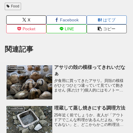
Food
X
Facebook
はてブ
Pocket
LINE
コピー
関連記事
アサリの殻の模様ってきれいだな
Food&Drink
ぁ
夕食用に買ってきたアサリ。貝殻の模様
がひとつひとつ違っていて見ていて飽き
ません (私だけ？)個人的にはモノトーン
っぽところが好きです。シャツの柄にな
らなくもない。。。アサリ柄のあっさり
シャツ。。。なんちゃって :poripori: 見て
埋蔵して蒸し焼きにする調理方法
よし...
Food&Drink
25年近く前でしょうか、友人が「アウト
ドアでこんな料理があるんだよね、やっ
てみない」と、どこからかこの料理法を
仕入てきました。確か原典はC. W. ニコ