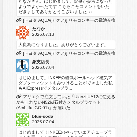
たなかさん、はじめまして。記事が参考になった
ようでよかったです こちらこそコメントをいた
だきましてありがとうございました :a...
[トヨタ AQUA(アクア)] リモコンキーの電池交換
たなか
2026.07.13
大変為になりました。ありがとうございます。
[トヨタ AQUA(アクア)] リモコンキーの電池交換
象支店長
2026.07.04
はじめまして。INKEEの磁気ボールヘッド磁気ア
ダプターマウントもみつけることができました私
もAliExpressでメタルブラ...
アリエクで注文していた「Ulanzi UA12に使える
かもしれないN52磁石付きメタルブラケット
(Ambitful GC-01)」が届いた
blue-soda
2026.07.04
はじめまして！INKEEのやっすいエアチューブラ