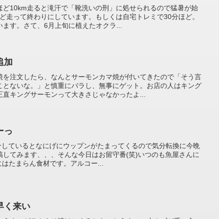
ど10km走ると滝汗で「靴洗いの刑」に処せられるので猛暑が始
ほど走って終わりにしています。もしくは自宅トレミで30分ほど。
ます。さて、6月上旬に植えたオクラ...
追加
焼を注文したら、なんとサーモンカマ焼が付いてきたので「そう言
ことないな。」と慎重にバラし、無事にゲット。お店の人はキング
直キングサーモンって大きさじゃなかったよ...
ーっ
り紹介しているとなにげにウップンがたまってくるので気分転換に今晩
稿してみます、、、そんな今日はお留守番(笑)いつのも魚屋さんに
にはたまらん食材です。アルコー...
早く来い