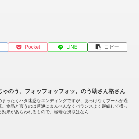
Pocket
LINE
コピー
じゃのう、フォッフォッフォッ。のう助さん格さん
のまったくハタ迷惑なエンディングですが、あっけなくブームが過
豆。食品と言うのは普通にまんべんなくバランスよく継続して摂っ
効果があらわれるもので、極端な摂取はなん...