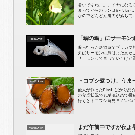
暑いですね。。。イヤになるほ
まってからのランは6～8km
なのでどんどん走力が落ちてい
「鯛の鯛」にサーモン
Food&Drink
週末行った居酒屋でブリカマ
えばサーモンの鯛はまだ見た
サーモンって言っていたけど正
トコブシ煮つけ、うま
Food&Drink
他人が作ったFlash ばか
の食卓状況でも精魂込めて投
行くとトコブシ発見 !!ノンベ
まだ午前中ですが夜よ
Food&Drink