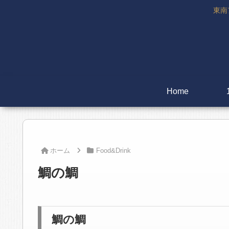
東南
Home
ホーム
Food&Drink
鯛の鯛
鯛の鯛