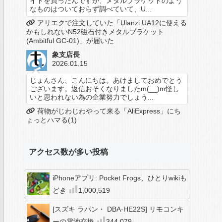
イトを買ったんですが、メタルブラケットのよう
なものはついておらず調べていて、U...
アリエクで注文していた「Ulanzi UA12に使える
かもしれないN52磁石付きメタルブラケット
(Ambitful GC-01)」が届いた
象支店長
2026.01.15
じょんさん、こんにちは。あけましておめでとう
ございます。返信おそくなりましたm(__)m怪し
いと思われない為の企業努力でしょう...
荷物がじわじわやって来る「AliExpress」にち
ょっとハマる(1)
アクセス数が多い投稿
iPhoneアプリ: Pocket Frogs、ひとりwikiも
どき
1,000,519
[スズキ ラパン・ DBA-HE22S] リモコンキ
ーの電池交換
344,079