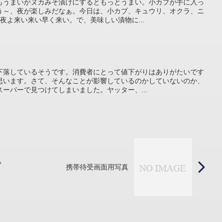
もうまいがヌカみそ漬けにするともっとうまい。小カブが手に入っ
う～、夜が楽しみだなぁ。今日は、小カブ、キュウリ、オクラ、ニ
夜よ来い来い早く来い。で、美味しい漬物に...
下落しているそうです。消費者にとって値下がりはありがたいです
思います。さて、そんなことが影響しているのかしていないのか、
ーパーで見つけてしまいました。ヤッター、...
い
携帯待受画面用写真