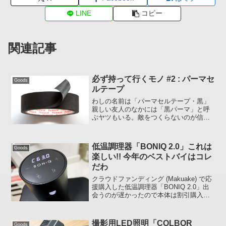
LINE
コピー
関連記事
必ず持って行くモノ #2 : パーマセ
Goods
ルテープ
わしの名前は「パーマセルテープ・黒」
親しい友人のなかには「黒パーマ」と呼
ぶヤツもいる。敵をつくらないのが信条
なので黒という色のわりに誰にでも好か
れている。特に写真業界に友人が多いか
な。兄弟には白とベージュがいるけど彼
低温調理器「BONIQ 2.0」これは
Goods
らも撮影現場で大活躍だ。...
楽しい!! 今年のベストバイはコレ
だわ
クラウドファンディング (Makuake) で応
援購入した低温調理器「BONIQ 2.0」出
会うのが遅かったので本体は割引購入で
きませんでしたが、6,540 円相当の専用
アクセサリーが本体と一緒に先週前半、
納品されました。低温調理器について...
撮影用LED照明「COLBOR
Goods