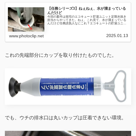
【任務シリーズ3】ねぇねぇ、水が溜まっている
んだけど
今回の案件は拙宅のエコキュート貯湯ユニット定期水抜き
担当からやってきた。ねぇ、これ見て、水が溜まっている
んだけど任務請負人なにこれ？エコキュートの貯湯ユニッ
ト下にある管なんだけど、ここ任務請負人ゑ～っ、これヤ
バイだろ(驚) 中に電線があって...
2025.01.13
www.photoclip.net
これの先端部分にカップを取り付けたものでした。
でも、ウチの排水口は丸いカップは圧着できない環境。