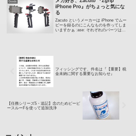
メカ好き、Zacuto 『Zgrip
Goods
iPhone Pro』がちょっと気にな
る
Zacuto というメーカーは iPhone でムー
ビーを録るのにこんなものを作ってしま
いますかぁ :ase: それぞれのパーツはシ
ネサポートシステムの一部のようです
が、iPhone をホールドしている部分は間
違いなく iPhone 専用で...
フィッシングです、件名は『【重要】税
金未納に関する重要なお知らせ』
【任務シリーズ5・追記】念のためピーピ
ースルーFを使って追加洗浄