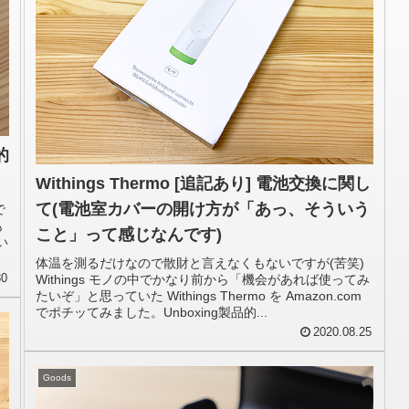
的
Withings Thermo [追記あり] 電池交換に関し
て(電池室カバーの開け方が「あっ、そういう
で
も
こと」って感じなんです)
い
体温を測るだけなので散財と言えなくもないですが(苦笑)
30
Withings モノの中でかなり前から「機会があれば使ってみ
たいぞ」と思っていた Withings Thermo を Amazon.com
でポチッてみました。Unboxing製品的...
2020.08.25
Goods