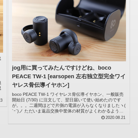
年
く
jog用に買ってみたんですけどね、boco
PEACE TW-1 [earsopen 左右独立型完全ワイ
無
ヤレス骨伝導イヤホン]
思
boco PEACE TW-1 ワイヤレス骨伝導イヤホン、一般販売
開始日 (7/30) に注文して、翌日届いて使い始めたのです
23
が。。。二週間ほどで片側の電源が入らなくなりましたヽ(
´ｰ`)ノ ただいま返品交換中筐体の材質がよくわかるよう
に...
2020.08.21