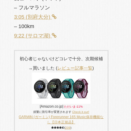
– フルマラソン
3:05 (別府大分)
– 100km
9:22 (サロマ湖)
初心者じゃないけどコレで十分、次期候補
→買いました (
レビュー記事一覧
)
[Amazon.co.jp]
ただいま-11%
頻繁に割引率が変更されます
Check it out!
GARMIN (ガーミン) Forerunner 165 Music保存機能な
し【日本正規品】
(
209
)