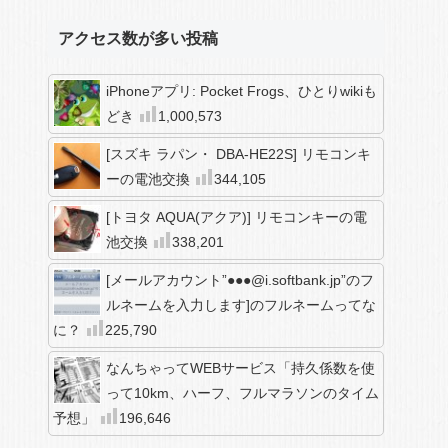
アクセス数が多い投稿
iPhoneアプリ: Pocket Frogs、ひとりwikiも
どき
1,000,573
[スズキ ラパン・ DBA-HE22S] リモコンキ
ーの電池交換
344,105
[トヨタ AQUA(アクア)] リモコンキーの電
池交換
338,201
[メールアカウント”●●●@i.softbank.jp”のフ
ルネームを入力します]のフルネームってな
に？
225,790
なんちゃってWEBサービス「持久係数を使
って10km、ハーフ、フルマラソンのタイム
予想」
196,646