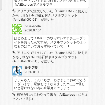
ダプターマウントもみつけることができました私
もAliExpressでメタルブラ...
アリエクで注文していた「Ulanzi UA12に使える
かもしれないN52磁石付きメタルブラケット
(Ambitful GC-01)」が届いた
blue-soda
2026.07.04
はじめまして！INKEEのやっすいエアチューブラ
イトを買ったんですが、メタルブラケットのよう
なものはついておらず調べていて、U...
アリエクで注文していた「Ulanzi UA12に使える
かもしれないN52磁石付きメタルブラケット
(Ambitful GC-01)」が届いた
象支店長
2026.01.15
じょんさん、こんにちは。あけましておめでとう
ございます。返信おそくなりましたm(__)m怪し
いと思われない為の企業努力でしょう...
荷物がじわじわやって来る「AliExpress」にちょ
っとハマる(1)