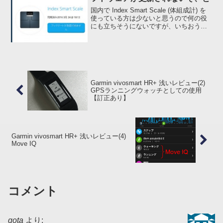
国内で Index Smart Scale (体組成計) を
使っている方は少ないと思うので何の役
にも立ちそうにないですが、いちおう情
報ということで。。。24 日 (投稿は書い
ていたのですが公開が遅れました)、
Garmin Forum 経由で...
Garmin vivosmart HR+ 浅いレビュー(2)
GPSランニングウォッチとしての使用
【訂正あり】
Garmin vivosmart HR+ 浅いレビュー(4)
Move IQ
コメント
gota
より: