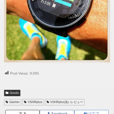
Post Views:
9,695
Goods
Garmin
VSHRplus
VSHRplus浅いレビュー
X
Facebook
はてブ