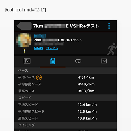
[/col] [col grid="2-1"]