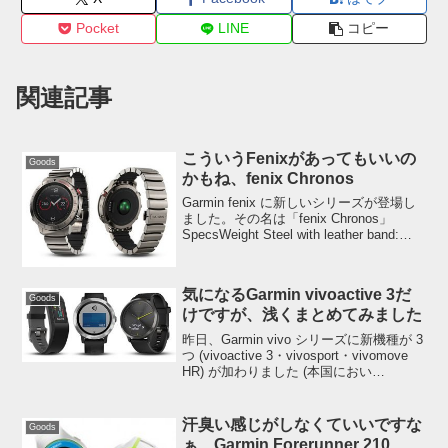
Pocket
LINE
コピー
関連記事
こういうFenixがあってもいいの
Goods
かもね、fenix Chronos
Garmin fenix に新しいシリーズが登場し
ました。その名は「fenix Chronos」
SpecsWeight Steel with leather band:
3.31 oz (94 g) Steel with steel ban...
気になるGarmin vivoactive 3だ
Goods
けですが、浅くまとめてみました
昨日、Garmin vivo シリーズに新機種が 3
つ (vivoactive 3・vivosport・vivomove
HR) が加わりました (本国におい
て)2018.1.20 追記:2018 年 1 月 25 日発売
開始です。3 つ...
汗臭い感じがしなくていいですな
Goods
ぁ、Garmin Forerunner 210、