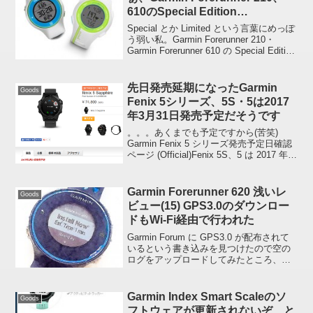
610のSpecial Edition
(Multicolor)
Special とか Limited という言葉にめっぽ
う弱い私。Garmin Forerunner 210・
Garmin Forerunner 610 の Special Edition
(Multicolor)、なかなかようござんす。 ...
先日発売延期になったGarmin
Goods
Fenix 5シリーズ、5S・5は2017
年3月31日発売予定だそうです
。。。あくまでも予定ですから(苦笑)
Garmin Fenix 5 シリーズ発売予定日確認
ページ (Official)Fenix 5S、5 は 2017 年 3
月 31 日発売予定、5X のほうは近日発売
予定となっています。 fēnix ...
Garmin Forerunner 620 浅いレ
Goods
ビュー(15) GPS3.0のダウンロー
ドもWi-Fi経由で行われた
Garmin Forum に GPS3.0 が配布されて
いるという書き込みを見つけたので空の
ログをアップロードしてみたところ、
SW2.5 の時と同じように自動でダウンロ
ードされました。Garmin Forum >
Forerunner 62...
Garmin Index Smart Scaleのソ
Goods
フトウェアが更新されないぞ、と