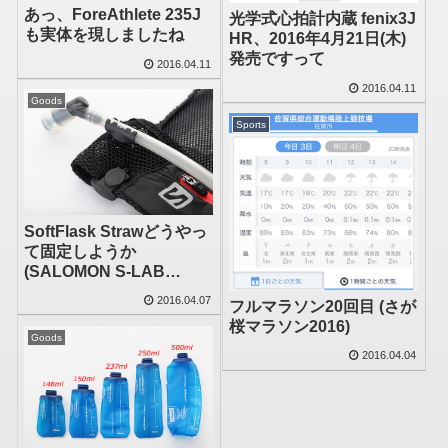
あっ、ForeAthlete 235J
光学式心拍計内蔵 fenix3J
も実体を現しましたね
HR、2016年4月21日(木)
発売ですって
2016.04.11
2016.04.11
Goods
Sports
SoftFlask Strawどうやっ
て固定しようか
(SALOMON S-LAB
SENSE SETの場合)
2016.04.07
フルマラソン20回目 (さが
桜マラソン2016)
Goods
2016.04.04