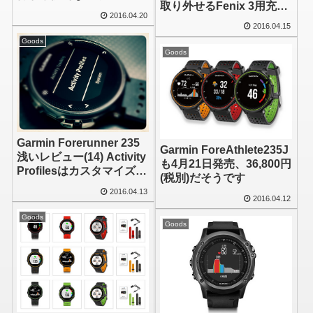
取り外せるFenix 3用充電
ウンタイマーは残念なが
2016.04.20
クレードルは光学式心拍
らナシ
2016.04.15
計内蔵モデルでは使えな
Goods
い【追記あり】
Goods
Garmin Forerunner 235
Garmin ForeAthlete235J
浅いレビュー(14) Activity
も4月21日発売、36,800円
Profilesはカスタマイズで
(税別)だそうです
きるようにして欲しかっ
2016.04.13
たかな
2016.04.12
Goods
Goods