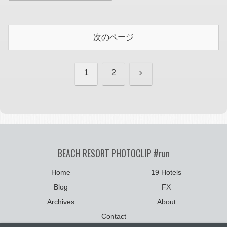
次のページ
次
1
2
へ
BEACH RESORT PHOTOCLIP #run
Home
19 Hotels
Blog
FX
Archives
About
Contact