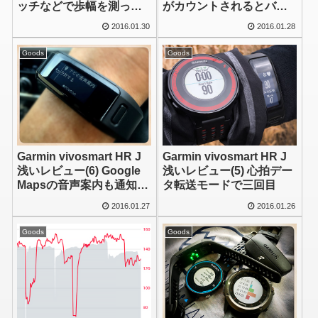
ッチなどで歩幅を測って
がカウントされるとバッ
カスタム歩幅を設定して
ジが気になりません？
2016.01.30
2016.01.28
おくといいですね
Goods
Goods
Garmin vivosmart HR J
Garmin vivosmart HR J
浅いレビュー(6) Google
浅いレビュー(5) 心拍デー
Mapsの音声案内も通知さ
タ転送モードで三回目
れる
2016.01.27
2016.01.26
Goods
Goods