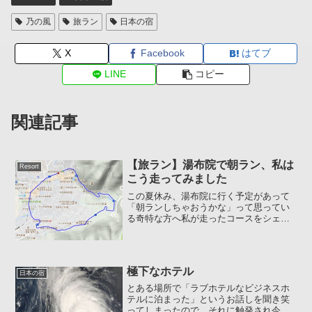
乃の風
旅ラン
日本の宿
X
Facebook
はてブ
LINE
コピー
関連記事
【旅ラン】湯布院で朝ラン、私は
Resort
こう走ってみました
この夏休み、湯布院に行く予定があって
「朝ランしちゃおうかな」って思ってい
る奇特な方へ私が走ったコースをシェア
します(笑)昨年の夏に行ったとき朝ランし
たのですが、宿がイマイチでブログに載
せるほどではないなと、お蔵入りになっ
ていたネタです :a...
極下なホテル
日本の宿
とある場所で「ラブホテルなビジネスホ
テルに泊まった」というお話しを聞き笑
ってしまったので、それに触発され今日