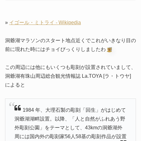
»
イゴール・ミトライ - Wikipedia
洞爺湖マラソンのスタート地点近くでこれがいきなり目の
前に現れた時にはチョイびっくりしましたわ
この周辺には他にもいくつも彫刻が設置されていまして、
洞爺湖有珠山周辺総合観光情報誌 La.TOYA [ラ・トウヤ]
によると
1984 年、大理石製の彫刻「回生」がはじめて
洞爺湖湖畔設置。以降、「人と自然がふれあう野
外彫刻公園」をテーマとして、43kmの洞爺湖外
周には国内外の彫刻家56人58基の彫刻作品が設置