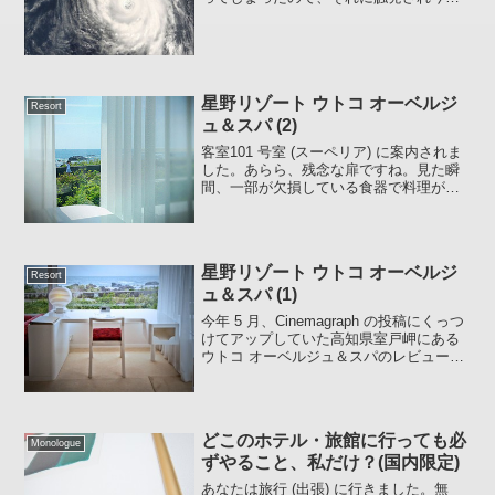
は封印していた極下ホテルの写真集をア
ップします。折しも季節外れの台風が近
づいているというのでタイミングとして
はなかなかいいのでは無い...
星野リゾート ウトコ オーベルジ
Resort
ュ＆スパ (2)
客室101 号室 (スーペリア) に案内されま
した。あらら、残念な扉ですね。見た瞬
間、一部が欠損している食器で料理が出
てきたような気分になりましたが、私だ
けかな。。。。他の客室の扉にある鏡も
似たようなものでした。101号室パノラマ
写真眺めが...
星野リゾート ウトコ オーベルジ
Resort
ュ＆スパ (1)
今年 5 月、Cinemagraph の投稿にくっつ
けてアップしていた高知県室戸岬にある
ウトコ オーベルジュ＆スパのレビューが
ファーストサーバのデータ消失ですべて
スッ飛んでしまったので数回に渡りサル
ベージ作業をしようと思います。すでに
ご覧に...
どこのホテル・旅館に行っても必
Monologue
ずやること、私だけ？(国内限定)
あなたは旅行 (出張) に行きました。無