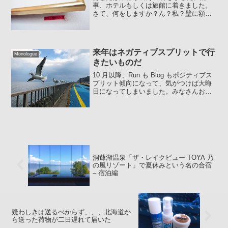
事、ホテルもしくは旅館に着きました。
さて、何をしますか？ん？私？壁に額縁
(絵) が掛かっていたらその額縁の裏をく
まなく見ます (はずしたりはしません
が)。。。特別なことがあったお部屋には
オフダが貼ら...
来年はネガティブスプリットで行
Monologue
きたいものだ
10 月以降、Run も Blog もポジティブス
プリット傾向になって、気がつけば大晦
日になってしまいました。みなさんお元
気ですか？ 私は元気です。今年一年を振
り返ってみようかと思っていたのです
が、残された時間も少ないので(苦笑) 一
昨日、...
洞爺湖温泉「ザ・レイクビュー TOYA 乃
の風リゾート」で夏休みという名の合宿
– 宿泊編
疑わしきは送るべからず、、、北海道か
ら送った荷物が二日遅れて届いた