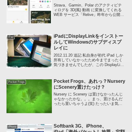
Strava、Garmin、Polar のアクティビテ
ィログを 3D(風) 動画 に変換してくれる
WEB サービス「Relive」昨年から公開さ
れているようですが、遅ればせながらい
ろいろやってみました。百聞は一見にし
かず、まずは先月ユル練...
iPadにDisplayLinkをインストー
iPad
ルしてWindowsのサブディスプ
レイに
2012.11.20 追記:私自身が初代 iPad しか
所有していなかったため今までまったく
気づきませんでしたが、この DisplayLink
という iPad アプリはすでに開発が終わっ
てしまっているようです。したがいまし
て、App St...
Pocket Frogs、あれっ？Nursery
Pocket Frogs
にScenery置けたっけ？
Nursery に Scenery は置けなかったんじ
ゃなかったかな。。。まっ、置けるんだ
ったら置いちゃうよ(笑) たったいま気づ
いたことなので、HappinessHappy が上
昇するかどうか検証はしていません。
2011.1.19 追記:...
Softbank 3G、iPhone、
iPhone
iPad「海外パケットし放題」定額