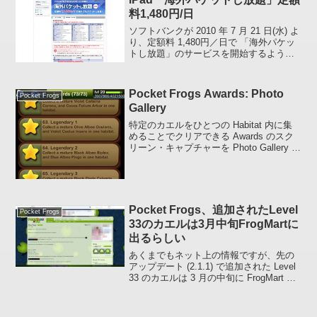
料1,480円/日
ソフトバンクが 2010 年 7 月 21 日(水) よ
り、定額料 1,480円／日で 「海外パケッ
トし放題」のサービスを開始するようで
す。注) 定額料 1,480円／日は 2010 年 7
月 21 日(水) ～ 2011 年 6 月 3...
Pocket Frogs Awards: Photo
Pocket Frogs
Gallery
特定のカエルをひとつの Habitat 内に集
めることでクリアできる Awards のスク
リーン・キャプチャーを Photo Gallery と
してまとめてみました。ひとつの Award
をクリアするたびに撮っていたのです
が、カエルが重なっ...
Pocket Frogs、追加されたLevel
Pocket Frogs
33のカエルは3月中旬FrogMartに
出るらしい
あくまでもネット上の情報ですが、先の
アップデート (2.1.1) で追加された Level
33 のカエルは 3 月の中旬に FrogMart に
出現するらしいです。情報元New Frogs
(Level 33) March 15 -Spa...