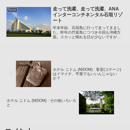
走って洗濯、走って洗濯、ANA
Resort
インターコンチネンタル石垣リゾ
ート
年末年始、石垣島に行って走ってきまし
た。昨年の竹富島につづき今回も沖縄方
面。スカッと晴れる日が少ないですが、
それがかえって走りやすくていいです。
冬の寒さから開放されるのでカラダも動
きますね。関連する投稿:» tag: 星のや竹
富島ANAイン...
ホテル ニドム (NIDOM) : 客室(コテージ)
はイマイチ、平屋でもいいんじゃない
か？
ホテル ニドム (NIDOM) : その他いろいろ
と