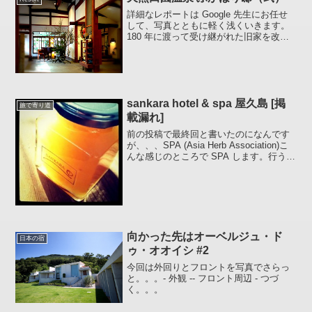
詳細なレポートは Google 先生にお任せ
して、写真とともに軽く浅くいきます。
180 年に渡って受け継がれた旧家を改築
した母屋客室予約の出足が遅れてしまっ
たため初日と二日目、違う部屋に泊まる
ことになりました。 初日は「ゆずりは」
二日目は...
sankara hotel & spa 屋久島 [掲
旅で寄り道
載漏れ]
前の投稿で最終回と書いたのになんです
が、、、SPA (Asia Herb Association)こ
んな感じのところで SPA します。行うと
きは左にあるアコーディオンカーテンを
開けましたのでおそらくツインルーム？
他にスパスイートというのが...
向かった先はオーベルジュ・ド
日本の宿
ゥ・オオイシ #2
今回は外回りとフロントを写真でさらっ
と。。。- 外観 -- フロント周辺 - つづ
く。。。