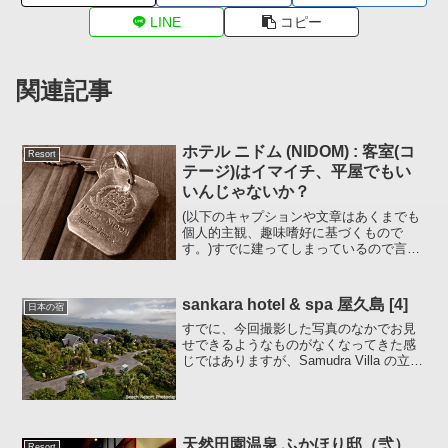
LINE
コピー
関連記事
ホテル ニドム (NIDOM) : 客室(コ
Resort
テージ)はイマイチ、平屋でもい
いんじゃないか？
(以下のキャプションや文章はあくまでも
個人的主観、趣味嗜好に基づくもので
す。)すでに建ってしまっているので言っ
ても意味ないですが。ハッキリ言って、
快適じゃないのです。(宿泊したのは森の
なかにあるコテージだったので、湖に面
sankara hotel & spa 屋久島 [4]
日本の宿
したコテージだと違う...
すでに、今回撮影した写真のなかでお見
せできるようなものがなくなってきた感
じではありますが、Samudra Villa の立地
がわかりそうな写真があったので 載せて
おきます。(クリックで 900×600 に拡大
可) 写真では平面のように見えま...
天然田園温泉 ふかほり邸（弐）
Resort