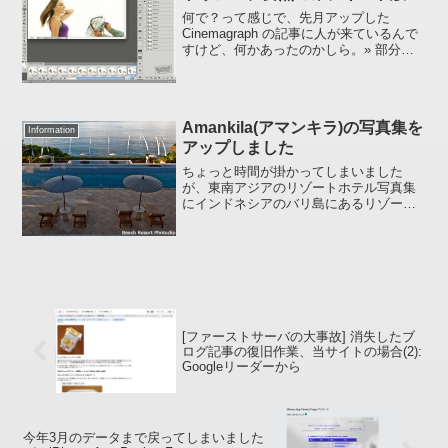
何で？って感じで、先月アップした
Cinemagraph の記事に人が来ているんで
すけど、何かあったのかしら。» 部分的
にアニメーションになっている
Cinemagraphってどうやって作るん
だ？。。。Cinemagraph というのはこう
い...
Amankila(アマンキラ)の写真集を
Information
アップしました
ちょっと時間が掛かってしまいました
が、東南アジアのリゾートホテル写真集
にインドネシアのバリ島にあるリゾート
ホテル 「アマンキラ」 を追加しました。
よろしければご覧ください。» アマンキ
ラ（Amankila）の写真集（Top）::: 東南
ア...
[ファーストサーバの大事故] 消失したブ
ログ記事の復旧作業、当サイトの場合(2):
Googleリーダーから
今年3月のデータまで戻ってしまいました