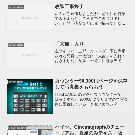
ッシュから拾い出して日々少しずつ再投
稿していく予定です。その際、RSS リー
改装工事終了
Information
ダーにも...
いろいろ難儀しましたが、どうにか営業
できるようなところまでこぎつけまし
た。什器、備品などはまだ揃っていない
し、外装も完成していない、さらにスパ
ム襲来の対策もできていませんがボチボ
チやっていこうと思います。ところで、
ここの売りモノってなんだっ...
「大吉」入り
Information
左サイドバー上部、カレンダー下に表示
される写真に一枚だけ「大吉」を入れて
おきました。見事、一発目に引き当てた
日は、きっと「大吉」な日（かも）ちな
みに私自身はブログ上でまだ一回も見て
いません(笑)では、今日も一日すてきな日
でありますように。。...
カウンター90,000はページを保存
Information
して写真集をもらおう
Hotel 写真集 のアクセスカウンターがし
ばらくすると 90,000 になりますので写真
集に設置しているアクセスカウンター
90,000 のキリ番をゲットされた方に現在
制作中のアマンプロ写真集 1 冊をプレゼ
ントいたします。（カウンターは...
ハイッ、Cinemagraphのチュー
Cinemagraph
トリアル、要点のみテキスト版