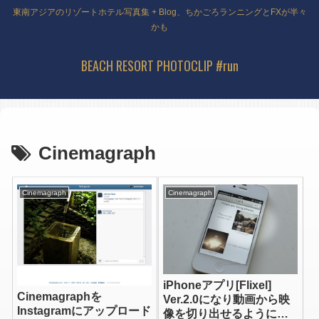
東南アジアのリゾートホテル写真集 + Blog、ちかごろランニングとFXが半々
かも
BEACH RESORT PHOTOCLIP #run
Cinemagraph
Cinemagraph
Cinemagraph
iPhoneアプリ[Flixel]
Cinemagraphを
Ver.2.0になり動画から映
Instagramにアップロード
像を切り出せるようにな