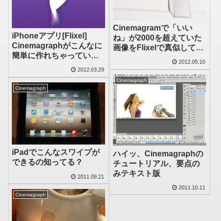
Cinemagramで「いい
iPhoneアプリ[Flixel]
ね」が2000を超えていた
Cinemagraphがこんなに
画像をFlixelで真似してみ
簡単に作れちゃっていい
た
2012.05.10
のか？
2012.03.29
Cinemagraph
Cinemagraph
iPadでこんなスワイプが
ハイッ、Cinemagraphの
できるの知ってる？
チュートリアル、要点の
みテキスト版
2011.09.21
2011.10.11
Cinemagraph