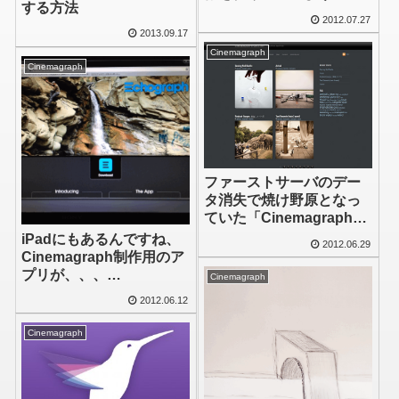
する方法
りました
2012.07.27
2013.09.17
Cinemagraph
Cinemagraph
ファーストサーバのデー
タ消失で焼け野原となっ
ていた「Cinemagraph
Gallery」復活しました
iPadにもあるんですね、
2012.06.29
Cinemagraph制作用のア
プリが、、、
Cinemagraph
[Echograph]
2012.06.12
Cinemagraph