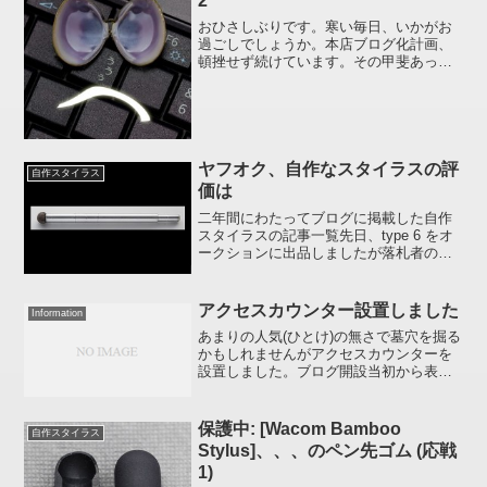
2
おひさしぶりです。寒い毎日、いかがお
過ごしでしょうか。本店ブログ化計画、
頓挫せず続けています。その甲斐あって
年末年始のレポートはどうにかお見せで
きる段階まできました。完全にブログと
しての機能も組み込み、兼ねてから念願
だった本店支店統合計画も...
ヤフオク、自作なスタイラスの評
自作スタイラス
価は
二年間にわたってブログに掲載した自作
スタイラスの記事一覧先日、type 6 をオ
ークションに出品しましたが落札者の方
から評価をいただきました。まず、梱包
に驚きました。すごく素敵でした。ま
た、商品の使い心地も良いです。いろい
アクセスカウンター設置しました
Information
ろスタイラスペンを...
あまりの人気(ひとけ)の無さで墓穴を掘る
かもしれませんがアクセスカウンターを
設置しました。ブログ開設当初から表示
されないカウンターを設置してありまし
たのでその数字を受け継いだ開始値にな
っています。ですので、今日一日で600近
保護中: [Wacom Bamboo
自作スタイラス
いアクセスがあっ...
Stylus]、、、のペン先ゴム (応戦
1)