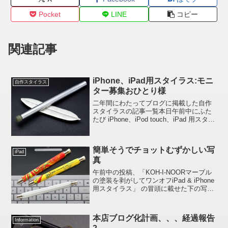
Pocket
LINE
コピー
関連記事
iPhone、iPad用スタイラス:モニ
自作スタイラス
ター募集おひとり様
二年間にわたってブログに掲載した自作
スタイラスの記事一覧本日午前中にふた
たび iPhone、iPod touch、iPad 用スタイ
ラスを自作したのですが、どなたか実際
にそれを使ってみてコメント欄にレビュ
ーを書いていただけませんか？(簡単な...
簡単そうでチョットむずかしい写
iPad
真
午前中の投稿、「KOH-I-NOORマーブル
の塗装を剥がしてワンオフiPad & iPhone
用スタイラス」 の冒頭に載せた下の写真
パッと見、「あ～、iPad のタッチスクリ
ーン上に KOH-I-NOOR 3 本載せて撮って
いるのか」なんで...
本店ブログ化計画、、、経過報告
Information