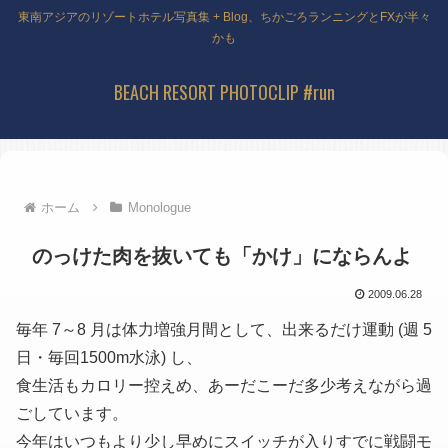
東南アジアのリゾートホテル写真集 + Blog、ちかごろランニングとFXが半々
かも
BEACH RESORT PHOTOCLIP #run
ホーム
Monologue
のっけた肉を抜いても「かけ」にならんよ
2009.06.28
毎年 7～8 月は体力増強月間として、出来るだけ運動
(週 5
日・毎回1500m水泳)
し、
食生活もカロリー控えめ、あーだこーだ多少考えながら過
ごしています。
今年はいつもより少し早めにスイッチが入りすでに戦闘モ