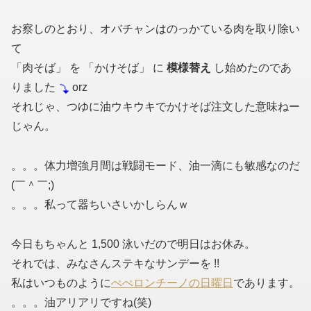
お察しのとおり、オバチャンはのっかている肉を取り除い
て
「肉そば」 を 「かけそば」 に
模様替え
し始めたのであ
りました
orz
それじゃ、つゆに油ウキウキでかけそば注文した意味ねー
じゃん。
。。。体力増強月間は戦闘モード、油一滴にも敏感なのだ
(￣＾￣;)
。。。私って器ちいさいかしらんｗ
今日もちゃんと 1,500 泳いだので明日はお休み。
それでは、みなさんステキなサンデーを !!
私はいつものように
ぺぺロンチーノの日曜日
であります。
。。。油アリアリですね(笑)