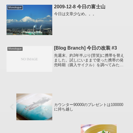
2009-12-8 今日の富士山
Monologue
今日は文章少なめ。。。
[Blog Branch] 今日の改装 #3
Monologue
先週末、約3年半ぶり(苦笑)に携帯を替え
ました。試しにいままで使った携帯の発
売時期（購入サイクル）を調べてみたら
ムーバD II（1994年4月発売） D201
HYPER（1996年10月発売） N502i
HYPER（2000年2月発売...
カウンター90000のプレゼントは100000
に持ち越し