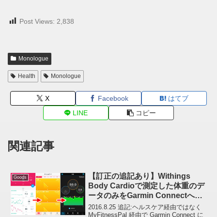
Post Views:
2,838
Monologue
Health
Monologue
X
Facebook
はてブ
LINE
コピー
関連記事
【訂正の追記あり】Withings
Goods
Body Cardioで測定した体重のデ
ータのみをGarmin Connectへ送
るのはカンタン(ヘルスケア経由)
2016.8.25 追記:ヘルスケア経由ではなく
MyFitnessPal 経由で Garmin Connect に