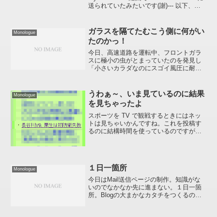
送られていたみたいです(謝)--- 以下、投
稿 ---Withings Body Cardio (体組成計) を
使い始めて約...
ガラスを隔てたむこう側に何がい
Monologue
たのかっ！
今日、高速道路を運転中、フロントガラ
スに極小の虫がとまっていたのを発見し
「小さいカラダなのにスゴイ風圧に耐え
られるもんなんだなぁ、キミ」と感動し
たのですが、よく見たらその虫は室内に
いたのでした、な～んだ。チャンチャ
うわぁ～、いま見ているのに結果
Monologue
ン。そこで思い出したのは。...
を見ちゃったよ
スポーツを TV で観戦するときにはネッ
トは見ちゃいかんですね。これを投稿す
るのに結構時間を使っているのですが、
まだ TV では試合が始まっていないんで
すよｗ。。。これは文字数が少ない時に
はどう表示されるかのテストです :ase:
１日一箇所
Monologue
今日はMail送信ページの制作。知識がな
いのでなかなか先に進まない。１日一箇
所。Blogの大まかなカタチをつくるのに
２週間以上掛かったことを考えればまだ
ましか(苦笑)