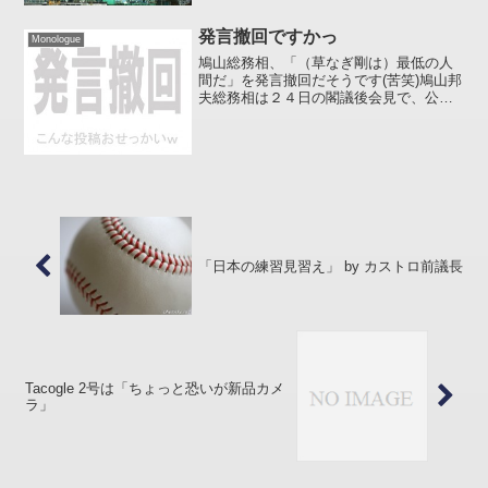
発言撤回ですかっ
Monologue
鳩山総務相、「（草なぎ剛は）最低の人
間だ」を発言撤回だそうです(苦笑)鳩山邦
夫総務相は２４日の閣議後会見で、公然
わいせつ容疑で逮捕された人気グループ
ＳＭＡＰのメンバー、草なぎ剛（くさな
ぎつよし＝なぎは弓へんに剪）容疑者を
「最低の人間だ」と批...
「日本の練習見習え」 by カストロ前議長
Tacogle 2号は「ちょっと恐いが新品カメ
ラ」