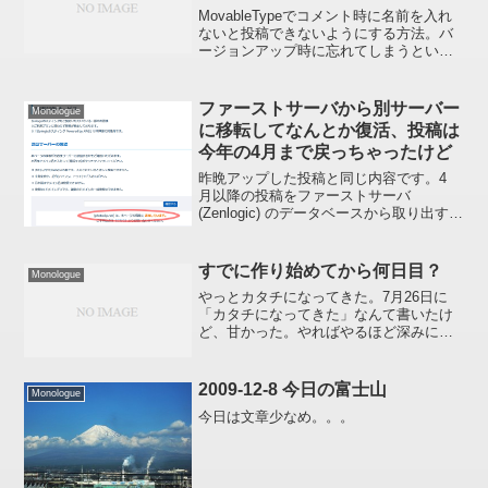
MovableTypeでコメント時に名前を入れ
ないと投稿できないようにする方法。バ
ージョンアップ時に忘れてしまうといけ
ないのでエントリー。（読んでもおもし
ろくないです）
ファーストサーバから別サーバー
Monologue
に移転してなんとか復活、投稿は
今年の4月まで戻っちゃったけど
昨晩アップした投稿と同じ内容です。4
月以降の投稿をファーストサーバ
(Zenlogic) のデータベースから取り出すこ
とができたので再構築しました。Feed リ
ーダー等で二回配信されてしまった方、
ゴメンナサイ。--- 以下、昨晩の投稿 -...
すでに作り始めてから何日目？
Monologue
やっとカタチになってきた。7月26日に
「カタチになってきた」なんて書いたけ
ど、甘かった。やればやるほど深みには
まり、すでに8/3(￣_￣|||)さっきもうっか
りヘンな入力したら設定画面が正常に表
示されなくなっちゃうし。BACKUPは必
2009-12-8 今日の富士山
Monologue
須だん...
今日は文章少なめ。。。