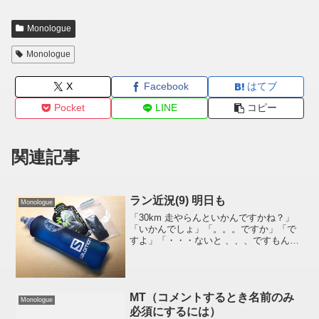
Monologue
Monologue
X
Facebook
はてブ
Pocket
LINE
コピー
関連記事
ラン近況(9) 明日も
Monologue
「30km 走やらんといかんですかね？」
「いかんでしょ」「。。。ですか」「で
すよ」「・・・ないと 、、、ですもん
ね」、、、「、、、やるよ」(ペースは未
知^^;)みなさん、よいホリデーを!!私は墓
穴掘りデーにならないよーにガンバリマ
ス(笑)あ...
MT（コメントするとき名前のみ
Monologue
必須にするには）