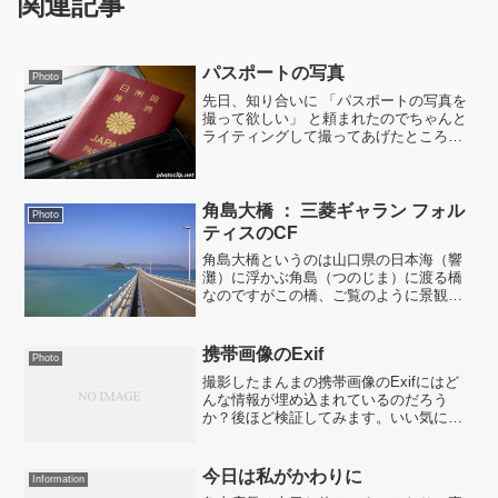
関連記事
パスポートの写真
Photo
先日、知り合いに 「パスポートの写真を
撮って欲しい」 と頼まれたのでちゃんと
ライティングして撮ってあげたところ大
変喜んでくれて「この先10年は写真の心
配しなくていいわ。」 と言っていまし
た。。。。え～とですね、ざっと30枚ぐ
らい撮ったでしょ...
角島大橋 ： 三菱ギャラン フォル
Photo
ティスのCF
角島大橋というのは山口県の日本海（響
灘）に浮かぶ角島（つのじま）に渡る橋
なのですがこの橋、ご覧のように景観が
非常に良いのでコマーシャルや映画のロ
ケでよく使われます。最近では三菱自動
車のギャラン・フォルティスのCFで使わ
携帯画像のExif
Photo
れていますね。1～2年...
撮影したまんまの携帯画像のExifにはど
んな情報が埋め込まれているのだろう
か？後ほど検証してみます。いい気にな
ってアップして、とんでもない情報が入
っていたらマズいですもんね(笑)p.s.いつ
のまにか朝の日射しが部屋の奥まで入り
今日は私がかわりに
Information
込むようになり...