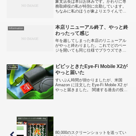
象支店長は本日お休みです。かわりに専
務取締役の私が特別に出勤しています。
ちなみに私のほうが象よりエライんで
す、ピョンピョン。
本店リニューアル終了、やっと終
Information
わったって感じ
年を越してしまった本店のリニューアル
がやっと終わりました。これでどのペー
ジを開いても同じ仕様でブラウズできま
す。不具合やリンク切れなどありました
ら、ご連絡いただけると助かります。コ
ンテンツが増えてきてしまったので模様
ビビッときたEye-Fi Mobile X2が
Goods
替えもかなり手の掛かる作...
やっと届いた
すいぶん時間が掛かりましたが、米国
Amazon に注文した Eye-Fi Mobile X2 が
やっと届きました。 関連する過去の投
稿» Eye-Fi Mobile X2のダイレクトモード
にビビッときてしまったEye-Fi Mobile ...
80,000のスクリーンショットを送ってい