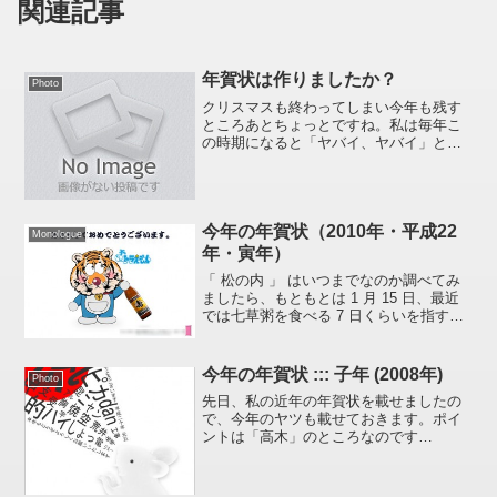
関連記事
年賀状は作りましたか？
Photo
クリスマスも終わってしまい今年も残す
ところあとちょっとですね。私は毎年こ
の時期になると「ヤバイ、ヤバイ」と言
いつつ年賀状を作っています。年賀状の
構想はその年の年賀状を受け取ったとき
に「んん～、来年の年賀状はどうするか
なぁ、、、今年がイノシシ...
今年の年賀状（2010年・平成22
Monologue
年・寅年）
「 松の内 」 はいつまでなのか調べてみ
ましたら、もともとは 1 月 15 日、最近
では七草粥を食べる 7 日くらいを指すこ
とが多いそうです。ということで、昨日
で正月もおしまい。二度と出すことはな
い今年の年賀状を例年どおり記録として
今年の年賀状 ::: 子年 (2008年)
Photo
載せてお...
先日、私の近年の年賀状を載せましたの
で、今年のヤツも載せておきます。ポイ
ントは「高木」のところなのです
が、、、、、、「高木」は「ブー」だろ
うって。。。ツッコんでくださいよぉ(笑)
あっ、ちょっとわかりにくかったですか