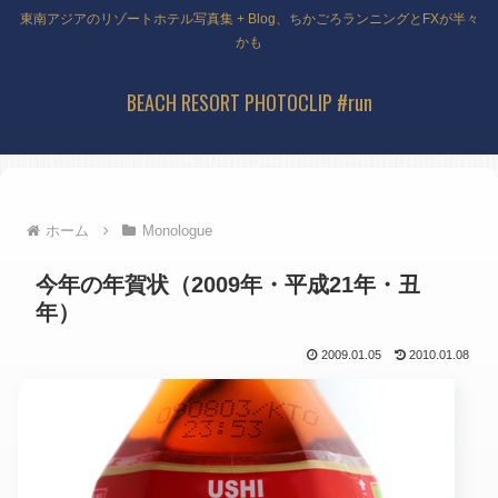
東南アジアのリゾートホテル写真集 + Blog、ちかごろランニングとFXが半々
かも
BEACH RESORT PHOTOCLIP #run
ホーム
Monologue
今年の年賀状（2009年・平成21年・丑
年）
2009.01.05
2010.01.08