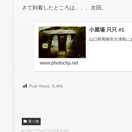
さて到着したところは、、、次回。
小屋場 只只 #1
山口県周南市大津島に
www.photoclip.net
Post Views:
8,494
乗り物