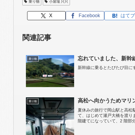
乗り物
小屋場 只只
X
Facebook
はてブ
関連記事
忘れていました、新幹線
乗り物
新幹線に乗るとたびたび目にする
高松へ向かうためマリ
乗り物
夏休みの旅行で岡山駅と高松駅
て、はじめて瀬戸大橋を渡り
階建てになっていて、2 階部分