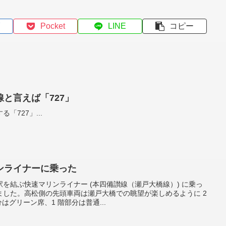
Pocket
LINE
コピー
と言えば「727」
「727」...
ンライナーに乗った
を結ぶ快速マリンライナー (本四備讃線（瀬戸大橋線）) に乗っ
ました。高松側の先頭車両は瀬戸大橋での眺望が楽しめるように 2
はグリーン席、1 階部分は普通...