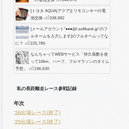
[トヨタ AQUA(アクア)] リモコンキーの電
池交換
338,082
[メールアカウント”●●●@i.softbank.jp”のフ
ルネームを入力します]のフルネームってな
に？
225,780
なんちゃってWEBサービス「持久係数を使
って10km、ハーフ、フルマラソンのタイム
予想」
196,630
私の長距離走レース参戦記録
年次
’26出場レース(終了)
’25出場レース(終了)