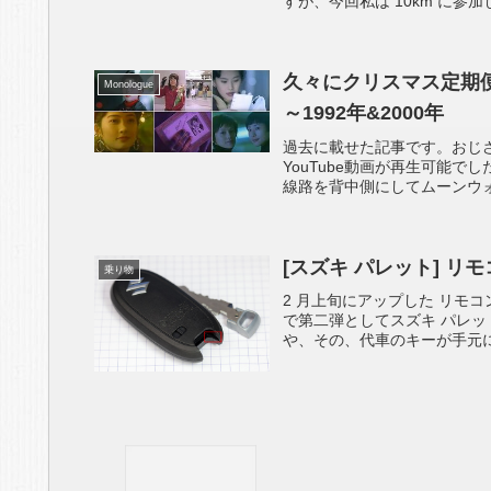
すが、今回私は 10km に参加
久々にクリスマス定期便 
Monologue
～1992年&2000年
過去に載せた記事です。おじ
YouTube動画が再生可能で
線路を背中側にしてムーンウォ
[スズキ パレット] リ
乗り物
2 月上旬にアップした リモ
で第二弾としてスズキ パレ
や、その、代車のキーが手元に