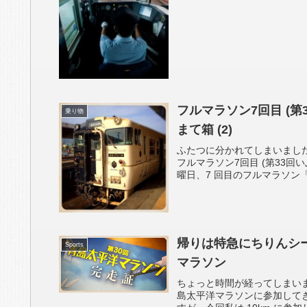
フルマラソン7回目 (
乗り物
まて箱 (2)
ふたつに分かれてしまいまし
フルマラソン7回目 (第33回
曜日、7 回目のフルマラソン「
帰りは特急にちりんシ
Sports
マラソン
ちょっと時間が経ってしまいまし
島太平洋マラソンに参加して