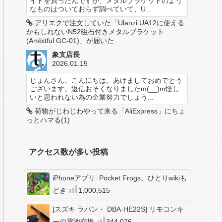
イトを買ったんですが、メタルブラケットのよう
なものはついておらず調べていて、U...
アリエクで注文していた「Ulanzi UA12に使える
かもしれないN52磁石付きメタルブラケット
(Ambitful GC-01)」が届いた
象支店長
2026.01.15
じょんさん、こんにちは。あけましておめでとう
ございます。返信おそくなりましたm(__)m怪し
いと思われない為の企業努力でしょう...
荷物がじわじわやって来る「AliExpress」にちょ
っとハマる(1)
アクセス数が多い投稿
iPhoneアプリ: Pocket Frogs、ひとりwikiも
どき
1,000,515
[スズキ ラパン・ DBA-HE22S] リモコンキ
ーの電池交換
344,076