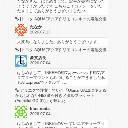
たなかさん、はじめまして。記事が参考になった
ようでよかったです こちらこそコメントをいた
だきましてありがとうございました :a...
[トヨタ AQUA(アクア)] リモコンキーの電池交換
たなか
2026.07.13
大変為になりました。ありがとうございます。
[トヨタ AQUA(アクア)] リモコンキーの電池交換
象支店長
2026.07.04
はじめまして。INKEEの磁気ボールヘッド磁気ア
ダプターマウントもみつけることができました私
もAliExpressでメタルブラ...
アリエクで注文していた「Ulanzi UA12に使える
かもしれないN52磁石付きメタルブラケット
(Ambitful GC-01)」が届いた
blue-soda
2026.07.04
はじめまして！INKEEのやっすいエアチューブラ