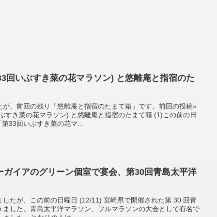
第33回いぶすき菜の花マラソン) と悠離庵と指宿のた
たが、前回の残り「悠離庵と指宿のたまて箱」です。前回の投稿»
いぶすき菜の花マラソン) と悠離庵と指宿のたまて箱 (1)この前の日
第33回いぶすき菜の花マ...
ーガイアのグリーン個室で宴会、第30回青島太平洋
たが、この前の日曜日 (12/11) 宮崎県で開催された第 30 回青
きました。青島太平洋マラソン、フルマラソンの大会として有名で