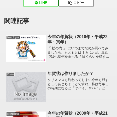
LINE
コピー
関連記事
今年の年賀状（2010年・平成22
Monologue
年・寅年）
「 松の内 」 はいつまでなのか調べてみ
ましたら、もともとは 1 月 15 日、最近
では七草粥を食べる 7 日くらいを指すこ
とが多いそうです。ということで、昨日
で正月もおしまい。二度と出すことはな
い今年の年賀状を例年どおり記録として
年賀状は作りましたか？
載せてお...
Photo
クリスマスも終わってしまい今年も残す
ところあとちょっとですね。私は毎年こ
の時期になると「ヤバイ、ヤバイ」と言
いつつ年賀状を作っています。年賀状の
構想はその年の年賀状を受け取ったとき
に「んん～、来年の年賀状はどうするか
なぁ、、、今年がイノシシ...
今年の年賀状（2009年・平成21
Monologue