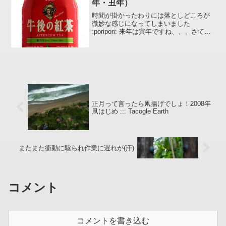
年・丑年）
時間が掛かったわりには落としどころが
微妙な感じになってしまいました
:poripori: 来年は寅年ですね、、、さてど
うしたものか。
正月って言ったら凧揚げでしょ！2008年
凧はじめ ::: Tacogle Earth
またまた衝動に駆られ作業に遅れが(汗)
コメント
コメントを書き込む