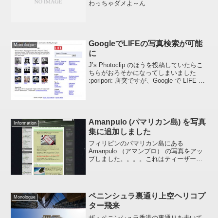
わっちゃダメよ～ん
GoogleでLIFEの写真検索が可能
Monologue
に
J’s Photoclip のほうを投稿していたらこ
ちらがおろそかになってしまいました
:poripori: 唐突ですが、Google で LIFE の
写真が検索できるようです。LIFE photo
archive hosted by Go...
Amanpulo (パマリカン島) を写真
Information
集に追加しました
フィリピンのパマリカン島にある
Amanpulo （アマンプロ） の写真をアッ
プしました。。。。これはティーザー広
告ではありません :ase: Amanpulo (アマ
ンプロ)今回から写真の長辺側を 100px 延
ばして 600px にしま...
ペニンシュラ裏通り上空ヘリコプ
Monologue
ター飛来
ザ・ペニンシュラ香港の裏通りを歩いて