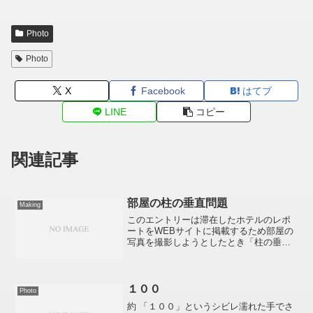
Photo
Photo
X
Facebook
はてブ
LINE
コピー
関連記事
部屋の柱の垂直問題
Making
このエントリーは滞在したホテルのレポ
ートをWEBサイトに掲載するため部屋の
写真を撮影しようとしたとき「柱の垂直
（壁面や額縁など含む）」に直面し、
常々どうにかならないものかと悩んでい
るかた向けのものです。まず部屋の中で
柱を垂直に撮影できるアン...
１００
Photo
約 「１００」というシビレ濡れた手でさ