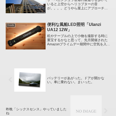
いると上空からヘリコプターの音
が。。。。どうやら屋上にアプローチす
る模様ザ・ペニンシュラ香港のWEBサイ
トで確認したところ「究極の移動手段」
と書いてありました。ロールスロイス・
便利な風船LED照明「Ulanzi
ファントムもあるでよ(笑)...
Goods
UA12 12W」
机やテーブルの上で小物を撮影する時に
重宝するかなと思って、先月開催された
Amazonプライムデー期間中に空気を入れ
て使用する撮影用LED照明「Ulanzi UA12
12W」を買ってみました。このLED、片
手で持っていられる「重さ226g」...
バッテリーがあがった。ドアが開かな
い。車に乗れない。まいった。
昨晩「シックスセンス」やっていました
ね