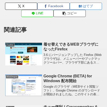
X
Facebook
はてブ
LINE
コピー
関連記事
着せ替えできるWEBブラウザに
Firefox
なったFirefox
3.6 にバージョンアップした Firefox (Web
ブラウザ)は、メニューバーやブックマッ
クツールバー、ブラウザ下部にあるステ
ータスバーの背景画像を簡単にカスタマ
イズできるようになりました。いじれる
のは赤枠の部分です(拡大可↓)ただし...
Google Chrome (BETA) for
Monologue
Windows 配布開始
Google のブラウザ（WEBサイト閲覧ソ
フト）、Google Chrome のダウンロード
が開始されましたね。このサイトの表示
確認がてら早速インストールしてみまし
た。ブラウザのインターフェースはすっ
きりした感じでVista のウィンドウ...
チョー便利！Greasemonkey &