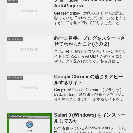
Firefox
AutoPagerize
Greasemonkey はずいぶん前から話題に
なっていた Firefox のプラグインのようで
すが、私は昨日初めて知りました。と同
時に、その Greasemonkey に
AutoPagerize というスクリプトをインス
トールすると複数...
約一ヵ月半、ブログをスタートさ
Monologue
せてわかったこと(その２)
これがFEEDのアイコン最近いろいろなサ
イト上でRSSとかATOMとかのアイコン
やリンクを見かけますが、私自身はこの
ブログを始めるまでそれがどういうもの
かまったく知りませんでした(汗)ブログの
場合ですと、ページ上のどこかに必ずあ
Google Chromeの速さをアピー
Monologue
ると思います...
ルするサイト
Google が Google Chrome （ブラウザ）
の JavaScript 動作速度が他のブラウザよ
りも勝ることをアピールするサイトを 立
ち上げたそうです。Chrome Experiments
早速アクセスしてみましたが、JavaSc...
Safari 3 (Windows) をインストー
Monologue
ルしてみた
いつも使っているWindows Vistaノートに
iTuneをインストールしてあるからなの