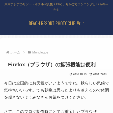
東南アジアのリゾートホテル写真集 + Blog、ちかごろランニングとFXが半々
かも
BEACH RESORT PHOTOCLIP #run
ホーム
Monologue
Firefox（ブラウザ）の拡張機能は便利
2006.10.19
2010.03.08
今日は全国的にお天気がいいようですね。秋らしい気候で
気持ちいいっす。でも朝晩は思ったよりも冷えるので体調
を崩さないようみなさんお気をつけください。
さて、このブログ制作時にとても重宝したブラウザ