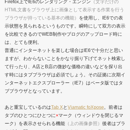
Firefox上でIE6のレンダリング・エンジン
（文字だけの
HTML文書をブラウザ上に画像として表示する作業を行う
ブラウザが持っている基本の機能）
を使用し、IE6での表
示状態を見られるというものです。瞬時にして双方の表示
を比較できるのでWEB制作やブログのアップロード時に
は、とても便利。
普通にインターネットを楽しむ場合はIE6で十分だと思い
ますが、わからないことをかなり掘り下げてネット検索し
て行ったり、A店とB店の微妙な価格の違いなどを探り出
す時にはタブブラウザは必須でしょう。その証拠に次期イ
ンターネットエクスプローラー（IE7）はベータ版ではタ
ブブラウザとなっています。
あと重宝しているのは
Tab X
と
Viamatic foXpose
。前者は
タブのひとつにひとつに
×
マーク（ウィンドウを閉じるマ
ーク）を表示させられる機能
（上の画像参照）
後者はブラ