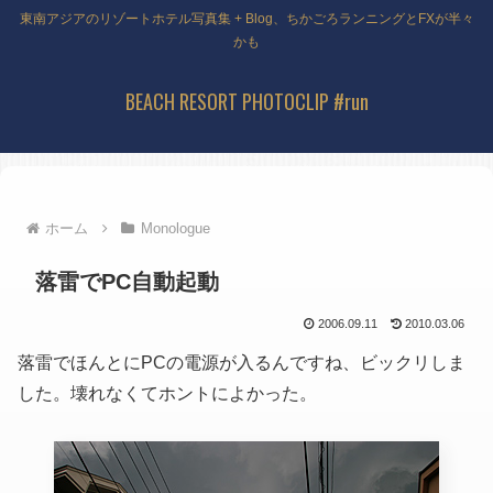
東南アジアのリゾートホテル写真集 + Blog、ちかごろランニングとFXが半々
かも
BEACH RESORT PHOTOCLIP #run
ホーム
Monologue
落雷でPC自動起動
2006.09.11
2010.03.06
落雷でほんとにPCの電源が入るんですね、ビックリしま
した。壊れなくてホントによかった。