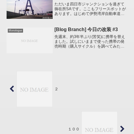
ただいま四日市ジャンクションを過ぎて
御在所SAです。ここもフリースポットが
あります。はじめて伊勢湾岸自動車道を
走りましたが「この道はいったいどこま
で続くんだ。」って感じのエラく立派な
道路ですね。ビックリしました。伊勢湾
[Blog Branch] 今日の改装 #3
Monologue
岸自動車道のこの橋の支...
先週末、約3年半ぶり(苦笑)に携帯を替え
ました。試しにいままで使った携帯の発
売時期（購入サイクル）を調べてみたら
ムーバD II（1994年4月発売） D201
HYPER（1996年10月発売） N502i
HYPER（2000年2月発売...
２
１００