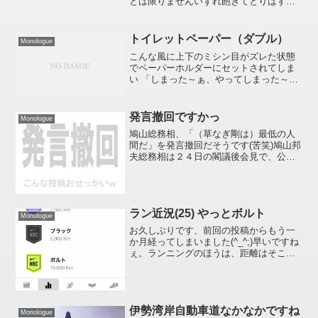
とは限りませんいずれ飽きてとりはずす
ことになると思いますが旬のうちに設置
してみました。設置方法は簡単至極。
NHKのBlog（NHKオンライン「ラボブロ
トイレットペーパー（ダブル）
Monologue
グ」）で必要事項を...
こんな風に上下のミシン目がズレた状態
でペーパーホルダーにセットされてしま
い 「しまった～ぁ、やってしまった～
:8O: 」って後悔することないですか :?:
、、、私だけかな :?:ホルダーにセットし
てから使い始めのところを剥（は）がす
発言撤回ですかっ
Monologue
と上...
鳩山総務相、「（草なぎ剛は）最低の人
間だ」を発言撤回だそうです(苦笑)鳩山邦
夫総務相は２４日の閣議後会見で、公然
わいせつ容疑で逮捕された人気グループ
ＳＭＡＰのメンバー、草なぎ剛（くさな
ぎつよし＝なぎは弓へんに剪）容疑者を
「最低の人間だ」と批...
ラン近況(25) やっとボルト
Monologue
お久しぶりです、前回の投稿からもう一
か月経ってしまいました(^_^;)早いですね
ぇ。ランニングのほうは、距離はそこそ
こ走っていますがまったく調子が出ませ
ん。出てもたいしたことないけど(笑)いま
でも週 5 日程度は走っているので、その
甲斐あっ...
伊勢湾岸自動車道なかなかですね
Monologue