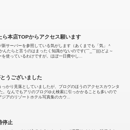
たら本店TOPからアクセス願います
が新サーバーを参照している気がします（あくまでも「気」＾
んたらと言うのはまったく知識がないのです(￣_￣|||)どよ～
を使っているわけですが。ほぼ一日費やし...
りがとうございました
うっかり見落としていましたが、ブログのほうのアクセスカウンタ
いました。なんでもアリのブログゆえ検索に引っかかることも多いので
ジアのリゾートホテル写真集のカウ...
時停止