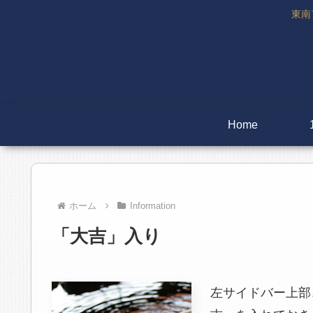
東南
Home
ホーム
Information
「大吉」入り
左サイドバー上部