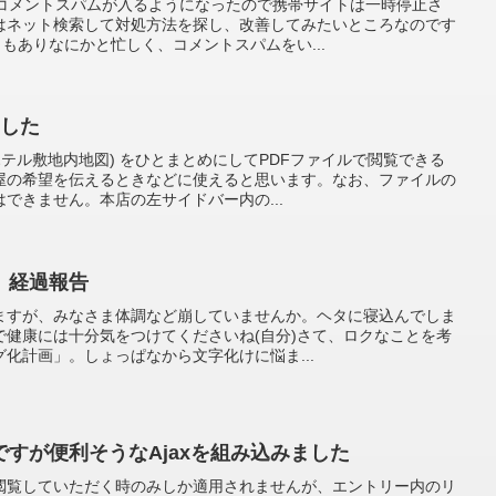
のコメントスパムが入るようになったので携帯サイトは一時停止さ
はネット検索して対処方法を探し、改善してみたいところなのです
もありなにかと忙しく、コメントスパムをい...
ました
ホテル敷地内地図) をひとまとめにしてPDFファイルで閲覧できる
屋の希望を伝えるときなどに使えると思います。なお、ファイルの
できません。本店の左サイドバー内の...
、経過報告
ますが、みなさま体調など崩していませんか。ヘタに寝込んでしま
で健康には十分気をつけてくださいね(自分)さて、ロクなことを考
化計画」。しょっぱなから文字化けに悩ま...
すが便利そうなAjaxを組み込みました
閲覧していただく時のみしか適用されませんが、エントリー内のリ