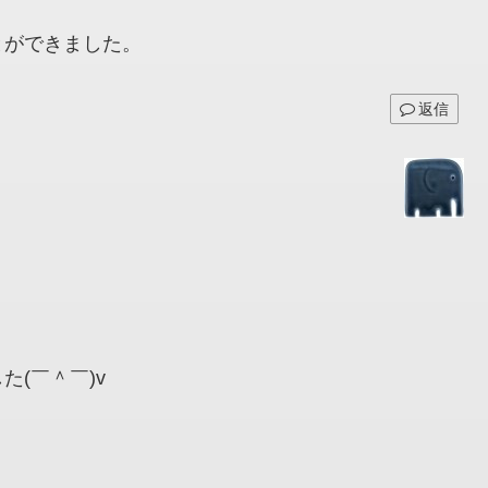
とができました。
返信
(￣＾￣)v