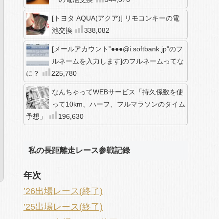
[トヨタ AQUA(アクア)] リモコンキーの電
池交換
338,082
[メールアカウント”●●●@i.softbank.jp”のフ
ルネームを入力します]のフルネームってな
に？
225,780
なんちゃってWEBサービス「持久係数を使
って10km、ハーフ、フルマラソンのタイム
予想」
196,630
私の長距離走レース参戦記録
年次
’26出場レース(終了)
’25出場レース(終了)