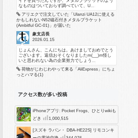
イトを買ったんですが、メタルブラケットのよう
なものはついておらず調べていて、U...
アリエクで注文していた「Ulanzi UA12に使える
かもしれないN52磁石付きメタルブラケット
(Ambitful GC-01)」が届いた
象支店長
2026.01.15
じょんさん、こんにちは。あけましておめでとう
ございます。返信おそくなりましたm(__)m怪し
いと思われない為の企業努力でしょう...
荷物がじわじわやって来る「AliExpress」にちょ
っとハマる(1)
アクセス数が多い投稿
iPhoneアプリ: Pocket Frogs、ひとりwikiも
どき
1,000,515
[スズキ ラパン・ DBA-HE22S] リモコンキ
ーの電池交換
344,076