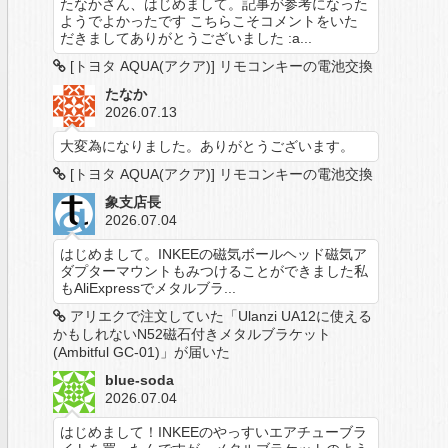
たなかさん、はじめまして。記事が参考になった
ようでよかったです こちらこそコメントをいた
だきましてありがとうございました :a...
[トヨタ AQUA(アクア)] リモコンキーの電池交換
たなか
2026.07.13
大変為になりました。ありがとうございます。
[トヨタ AQUA(アクア)] リモコンキーの電池交換
象支店長
2026.07.04
はじめまして。INKEEの磁気ボールヘッド磁気ア
ダプターマウントもみつけることができました私
もAliExpressでメタルブラ...
アリエクで注文していた「Ulanzi UA12に使える
かもしれないN52磁石付きメタルブラケット
(Ambitful GC-01)」が届いた
blue-soda
2026.07.04
はじめまして！INKEEのやっすいエアチューブラ