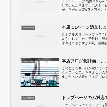
ここ2～3日、突然携帯から
せていただきます。ほんとう
が、ただいまGW前と言うこと
本店に1ページ追加し
Information
各ホテルのリゾートマップ (
ようにしました。予約時、部
保存はできますが印刷・編集は
本店ブログ化計画、、
Information
このところ寒い日が続いてい
うとロクなことを考えないの
えなかった結果の「本店ブログ
トップページのみ対応で
Information
トップページでエントリーを