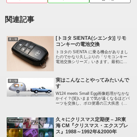
関連記事
[トヨタ SIENTA(シエンタ)] リモ
乗り物
コンキーの電池交換
トヨタの SIENTA に乗る機会がありまし
たのでかなり久しぶりの「リモコンキー
電池交換シリーズ」いきます。最初に書
いてしまうのもナンですが、過去にお届
けした同社のAQUA (アクア)や Vitz (ヴィ
ッツ)とほぼ一緒の交換手順でしたｗ交...
実はこんなことやってみたいんで
乗り物
す
W124 meets Small Egg画像処理がなかな
かイイ？(笑)いままで気が遠くなるほどパ
ーツを交換し、ボロ便通の三大疾患（三
大出費）のうちの2つ 「エアコン修理」
と「ヘッドガスケット交換（オイル漏れ
修理）」 も意地でクリア（ちなみに...
久々にクリスマス定期便 – JR東
Monologue
海 CM『クリスマス・エクスプレ
ス』1988～1992年&2000年