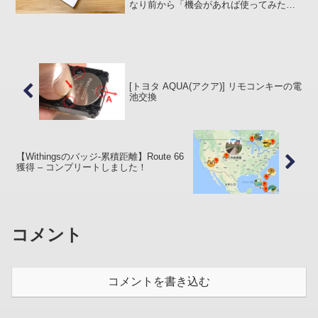
なり前から「機会があれば使ってみたい
ぞ」と思っていた Withings Thermo を
Amazon.com でポチッてみました。
Unboxing製品的...
[トヨタ AQUA(アクア)] リモコンキーの電
池交換
【Withingsのバッジ-累積距離】Route 66
獲得 – コンプリートしました！
コメント
コメントを書き込む