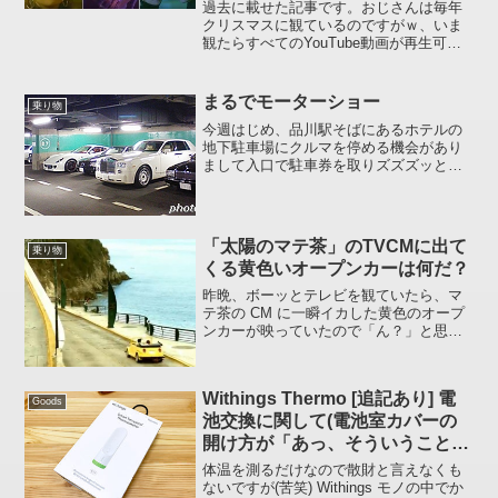
過去に載せた記事です。おじさんは毎年
クリスマスに観ているのですがｗ、いま
観たらすべてのYouTube動画が再生可能
でしたのでよろしければどうぞ。。。。
私は一番最初(1988)が好きかな線路を背
中側にしてムーンウォークするのはちょ
まるでモーターショー
乗り物
っと危ないと...
今週はじめ、品川駅そばにあるホテルの
地下駐車場にクルマを停める機会があり
まして入口で駐車券を取りズズズッと坂
を下っていったところそこはまるでモー
ターショー会場のような光景でありまし
た。とある一角 :ga-n: 左見て「オ～ッ、
なんだこの品揃...
「太陽のマテ茶」のTVCMに出て
乗り物
くる黄色いオープンカーは何だ？
昨晩、ボーッとテレビを観ていたら、マ
テ茶の CM に一瞬イカした黄色のオープ
ンカーが映っていたので「ん？」と思っ
て調べてみました。。。。ほぼ間違いな
く、珍車クーリエワーゲンですね (14 秒
～ 20 秒あたり)短い動画だったので最後
Withings Thermo [追記あり] 電
まで観...
Goods
池交換に関して(電池室カバーの
開け方が「あっ、そういうこと」
って感じなんです)
体温を測るだけなので散財と言えなくも
ないですが(苦笑) Withings モノの中でか