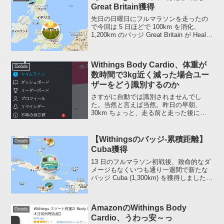
近いうちに...
Great Britain獲得
先日の日曜日にフルマラソンを走ったの
で今回は 5 日ほどで 100km を消化、
1,200km のバッジ Great Britain が Health
Mate (アプリ) に表示されました。 グレ
ートブリテン島 - Wikipedia絵は...
Withings Body Cardio、体重が
Goods
数時間で3kg近く減った場合ユー
ザーをどう識別するのか
さすがに自動では識別されませんでし
た。当然と言えば当然。昨日の早朝、
30km ちょっと、走る前と走った後に体
重を量ったところ (約 5 時間経過) 約
2.8kg 体重が減っていて上図のように
「不明の測定値」と判断されました。早
【Withingsのバッジ-累積距離】
Goods
いハナシ、別...
Cuba獲得
13 日のフルマラソン初戦後、致命的なダ
メージもなくいつも通り一週間で新たな
バッジ Cuba (1,300km) を獲得しました。
キューバ - Wikipedia次は 1,400km、故障
しないよう淡々と歩み (実際は走りだけど
:run:...
AmazonのWithings Body
Goods
Cardio、うわっ安～っ