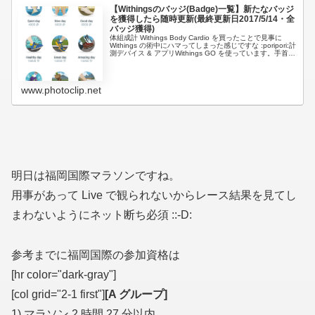
【Withingsのバッジ(Badge)一覧】新たなバッジ
を獲得したら随時更新(最終更新日2017/5/14・全
バッジ獲得)
体組成計 Withings Body Cardio を買ったことで見事に
Withings の術中にハマってしまった感じですな :poripori:計
測デバイス & アプリWithings GO を使っています。手首に
は Garmi...
www.photoclip.net
明日は福岡国際マラソンですね。
用事があって Live で観られないからレース結果を見てし
まわないようにネット断ち必須 ::-D:
参考までに福岡国際の参加資格は
[hr color="dark-gray"]
[col grid="2-1 first"]
[A グループ]
1) マラソン 2 時間 27 分以内