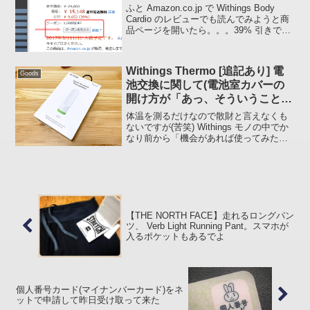
ふと Amazon.co.jp で Withings Body
Cardio のレビューでも読んでみようと商
品ページを開いたら。。。39% 引きで
15,148 円、ずいぶん安くなりましたな
ぁ。。。これだったら特に取り上げなか
ったのですが、...
Withings Thermo [追記あり] 電
Goods
池交換に関して(電池室カバーの
開け方が「あっ、そういうこと」
って感じなんです)
体温を測るだけなので散財と言えなくも
ないですが(苦笑) Withings モノの中でか
なり前から「機会があれば使ってみたい
ぞ」と思っていた Withings Thermo を
Amazon.com でポチッてみました。
Unboxing製品的...
【THE NORTH FACE】走れるロングパン
ツ、 Verb Light Running Pant。スマホが
入るポケットもあるでよ
個人番号カード(マイナンバーカード)をネ
ットで申請して昨日受け取って来た