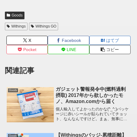
Goods
Withings
Withings GO
X
Facebook
はてブ
Pocket
LINE
コピー
関連記事
ガジェット警報発令中(燃料過剰
Goods
摂取) 2017年から欲しかったモ
ノ、Amazon.comから届く
個人輸入してよかったのかな(^_^;)パッケ
ージに赤いシールが貼られていてチョッ
ト、なんなんですけど。まぁ、無事に届
いてよかった。時節柄、あったほうがい
いかなと思ってフラフラとポチってしま
いました(URL でバレバレだけど)詳細は
【Withingsのバッジ-累積距離】
Goods