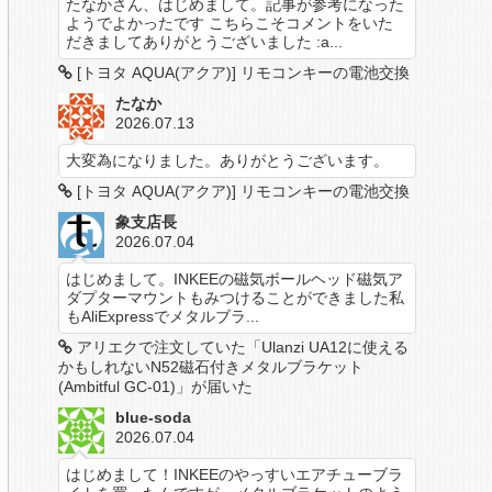
たなかさん、はじめまして。記事が参考になった
ようでよかったです こちらこそコメントをいた
だきましてありがとうございました :a...
[トヨタ AQUA(アクア)] リモコンキーの電池交換
たなか
2026.07.13
大変為になりました。ありがとうございます。
[トヨタ AQUA(アクア)] リモコンキーの電池交換
象支店長
2026.07.04
はじめまして。INKEEの磁気ボールヘッド磁気ア
ダプターマウントもみつけることができました私
もAliExpressでメタルブラ...
アリエクで注文していた「Ulanzi UA12に使える
かもしれないN52磁石付きメタルブラケット
(Ambitful GC-01)」が届いた
blue-soda
2026.07.04
はじめまして！INKEEのやっすいエアチューブラ