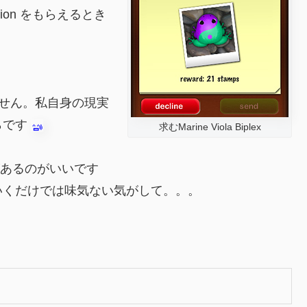
on をもらえるとき
ません。私自身の現実
らです
求むMarine Viola Biplex
うびがあるのがいいです
いくだけでは味気ない気がして。。。