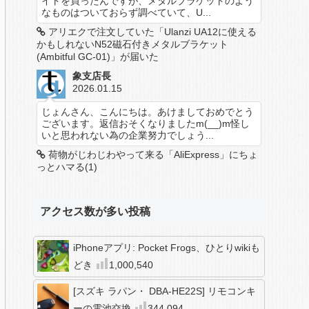
イトを買ったんですが、メタルブラケットのよう
なものはついておらず調べていて、U...
アリエクで注文していた「Ulanzi UA12に使える
かもしれないN52磁石付きメタルブラケット
(Ambitful GC-01)」が届いた
象支店長
2026.01.15
じょんさん、こんにちは。あけましておめでとう
ございます。返信おそくなりましたm(__)m怪し
いと思われない為の企業努力でしょう...
荷物がじわじわやって来る「AliExpress」にちょ
っとハマる(1)
アクセス数が多い投稿
iPhoneアプリ: Pocket Frogs、ひとりwikiも
どき
1,000,540
[スズキ ラパン・ DBA-HE22S] リモコンキ
ーの電池交換
344,094