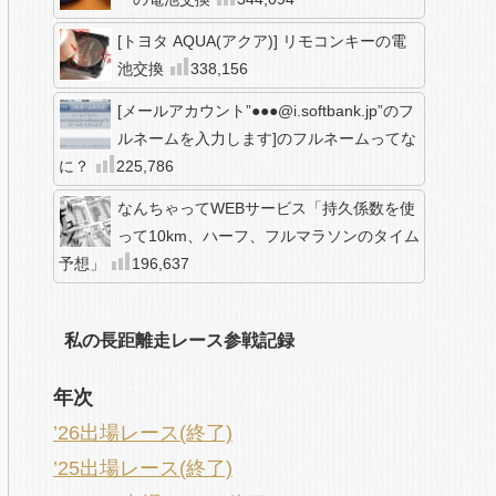
[トヨタ AQUA(アクア)] リモコンキーの電
池交換
338,156
[メールアカウント”●●●@i.softbank.jp”のフ
ルネームを入力します]のフルネームってな
に？
225,786
なんちゃってWEBサービス「持久係数を使
って10km、ハーフ、フルマラソンのタイム
予想」
196,637
私の長距離走レース参戦記録
年次
’26出場レース(終了)
’25出場レース(終了)