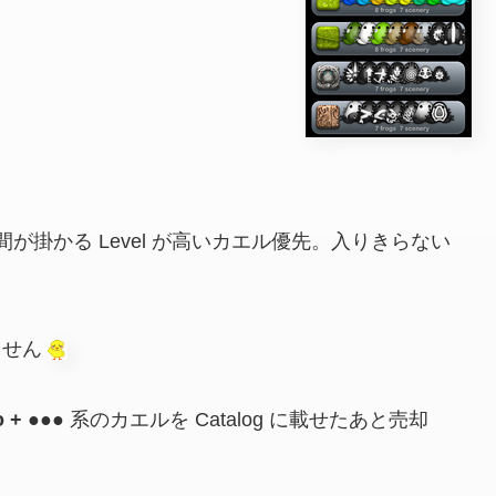
間が掛かる Level が高いカエル優先。入りきらない
いません
o + ●●●
系のカエルを Catalog に載せたあと売却