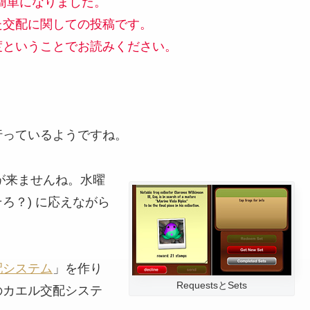
り簡単になりました。
た交配に関しての投稿です。
度ということでお読みください。
行っているようですね。
s が来ませんね。水曜
ろ？)
に応えながら
配システム
」を作り
RequestsとSets
のカエル交配システ