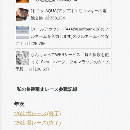
[トヨタ AQUA(アクア)] リモコンキーの電
池交換
338,154
[メールアカウント”●●●@i.softbank.jp”のフ
ルネームを入力します]のフルネームってな
に？
225,786
なんちゃってWEBサービス「持久係数を使
って10km、ハーフ、フルマラソンのタイム
予想」
196,637
私の長距離走レース参戦記録
年次
’26出場レース(終了)
’25出場レース(終了)