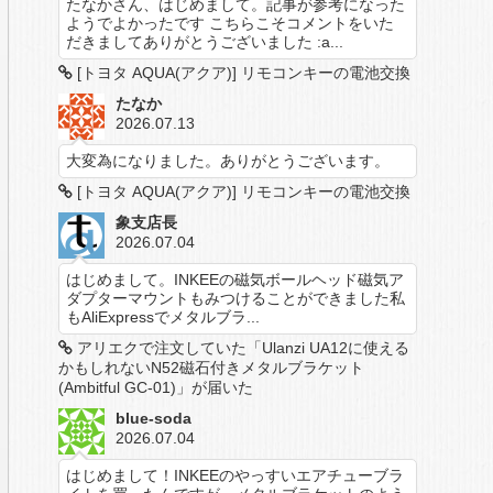
たなかさん、はじめまして。記事が参考になった
ようでよかったです こちらこそコメントをいた
だきましてありがとうございました :a...
[トヨタ AQUA(アクア)] リモコンキーの電池交換
たなか
2026.07.13
大変為になりました。ありがとうございます。
[トヨタ AQUA(アクア)] リモコンキーの電池交換
象支店長
2026.07.04
はじめまして。INKEEの磁気ボールヘッド磁気ア
ダプターマウントもみつけることができました私
もAliExpressでメタルブラ...
アリエクで注文していた「Ulanzi UA12に使える
かもしれないN52磁石付きメタルブラケット
(Ambitful GC-01)」が届いた
blue-soda
2026.07.04
はじめまして！INKEEのやっすいエアチューブラ