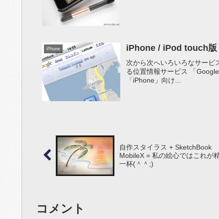
iPhone / iPod touc
iPhone
次から次へいろいろなサービスを提供し
る位置情報サービス 「Googl
「iPhone」向け...
自作スタイラス + SketchBook
MobileX = 私の絵心ではこれが
一杯(＾＾;)
コメント