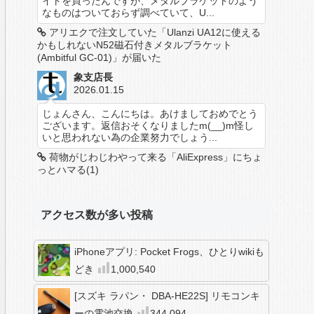
イトを買ったんですが、メタルブラケットのよう
なものはついておらず調べていて、U...
アリエクで注文していた「Ulanzi UA12に使える
かもしれないN52磁石付きメタルブラケット
(Ambitful GC-01)」が届いた
象支店長
2026.01.15
じょんさん、こんにちは。あけましておめでとう
ございます。返信おそくなりましたm(__)m怪し
いと思われない為の企業努力でしょう...
荷物がじわじわやって来る「AliExpress」にちょ
っとハマる(1)
アクセス数が多い投稿
iPhoneアプリ: Pocket Frogs、ひとりwikiも
どき
1,000,540
[スズキ ラパン・ DBA-HE22S] リモコンキ
ーの電池交換
344,094