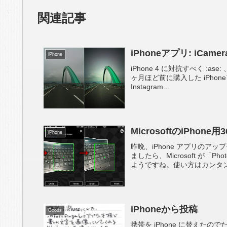
関連記事
iPhoneアプリ: iCam
iPhone
iPhone 4 に対抗すべく :as
ヶ月ほど前に購入した iPhon
Instagram...
MicrosoftのiPhone用
iPhone
昨晩、iPhone アプリのア
ましたら、Microsoft が「
ようですね。使い方はカンタン。
iPhoneから投稿
Goods
携帯を iPhone に替えたの