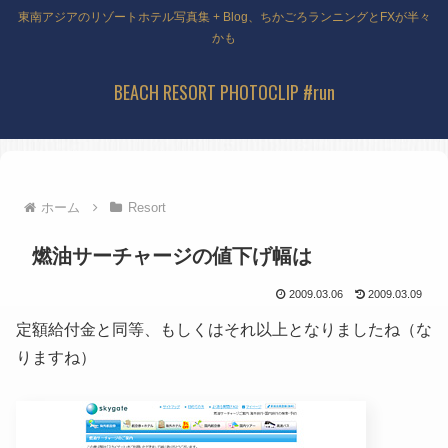
東南アジアのリゾートホテル写真集 + Blog、ちかごろランニングとFXが半々
かも
BEACH RESORT PHOTOCLIP #run
ホーム
Resort
燃油サーチャージの値下げ幅は
2009.03.06
2009.03.09
定額給付金と同等、もしくはそれ以上となりましたね
（な
りますね）