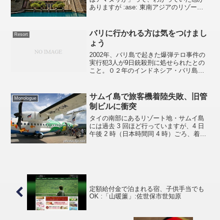
ありますが :ase: 東南アジアのリゾート
ホテル写真集 にインドネシアのバリ島に
あるリゾートホテル 「アマヌサ」 を追加
しました。今回はいつもと構成が違って
バリに行かれる方は気をつけまし
Resort
い...
ょう
2002年、バリ島で起きた爆弾テロ事件の
実行犯3人が9日銃殺刑に処せられたとの
こと。０２年のインドネシア・バリ島爆
弾テロ事件で、死刑が確定していたイス
ラム過激派３人に対する銃殺刑が９日未
明、中部ジャワ州ヌサカンバンガン島で
サムイ島で旅客機着陸失敗、旧管
Monologue
執行された。死刑前...
制ビルに衝突
タイの南部にあるリゾート地・サムイ島
には過去 3 回ほど行っていますが、4 日
午後 2 時（日本時間同 4 時）ごろ、着陸
後滑走路を逸脱した旅客機が旧管制ビル
に衝突したようです。。。。確か 2～3 年
前に空港が新しくなったんですよね。私
が利...
定額給付金で泊まれる宿、子供手当でも
OK :「山暖簾」:佐世保市世知原