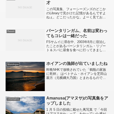
才
この写真集、フォーシーズンズのどこか
のLibraryで見かけた記憶があるんですよ
ねぇ。どこだったかな。よーく見ておけ
ばよかったなぁ。年末年始のターゲット
検索中以前、どこかの機内誌に記事とし
て掲載されていたホテルの名前をメモっ
バーンタリンガム、名前は変わっ
Resort
ていたことを思い...
てもコレは一緒だった
FSサムイに滞在中、2003年8月に宿泊し
たことがあるバーンタリンガム・リゾー
ト＆スパに昼食を食べに行ってきまし
た。当時はル・ロイヤル・メリディア
ン・バーンタリンガムという名称でした
が、今年の2月メリディアン ホテルリゾ
ホイアンの漁師が出ていましたね
Monologue
ートとの提携が打ち切...
昨晩NHKで放映されていた「鶴瓶の家族
に乾杯」 はベトナム・ホイアンを芝田山
親方（元横綱大乃国）とまわるものでし
た。普段バラエティ系の番組はみないほ
うなのですが、国内外問わず自分がよく
知っている街とか行ったことがある土地
だと何となくチャンネ...
Amanusa(アマヌサ)の写真集をア
Information
ップしました
1 月 5 日の投稿に載せた凧写真 で「今回
はアマヌサか」って、わかっていた感が