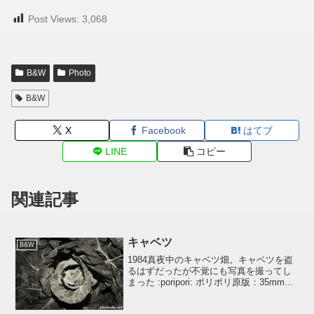
Post Views:
3,068
B&W
Photo
B&W
X
Facebook
はてブ
LINE
コピー
関連記事
キャベツ
B&W
1984真夜中のキャベツ畑。キャベツを盗
るはずだったが不覚にも写真を撮ってし
まった :poripori: ポリポリ原版：35mmTri-
x