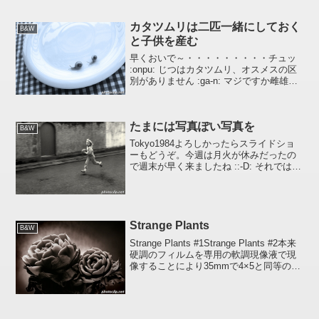
カタツムリは二匹一緒にしておく
B&W
と子供を産む
早くおいで～・・・・・・・・・チュッ
:onpu: じつはカタツムリ、オスメスの区
別がありません :ga-n: マジですか雌雄同
体というヤツで一匹がオスとメス両方の
生殖器を持っています。常時オスで常時
メス。今日はあなたがオスで私がメス。
たまには写真ぽい写真を
明日...
B&W
Tokyo1984よろしかったらスライドショ
ーもどうぞ。今週は月火が休みだったの
で週末が早く来ましたね ::-D: それではす
てきな週末を !!
Strange Plants
B&W
Strange Plants #1Strange Plants #2本来
硬調のフィルムを専用の軟調現像液で現
像することにより35mmで4×5と同等の粒
状性を得られるという、当時個人的に見
事にハマったテクニカルパンフィルムで
撮影した作品。