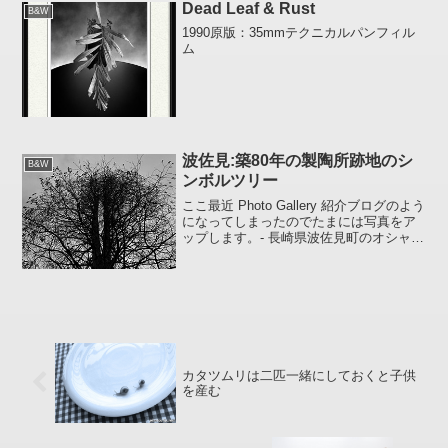
Dead Leaf & Rust
B&W
1990原版：35mmテクニカルパンフィル
ム
波佐見:築80年の製陶所跡地のシ
B&W
ンボルツリー
ここ最近 Photo Gallery 紹介ブログのよう
になってしまったのでたまには写真をア
ップします。- 長崎県波佐見町のオシャレ
なお店が集まっている築80年の製陶所跡
地にて -同じ被写体を撮っても撮り方（ア
ングル）によってまったく違うもの...
カタツムリは二匹一緒にしておくと子供
を産む