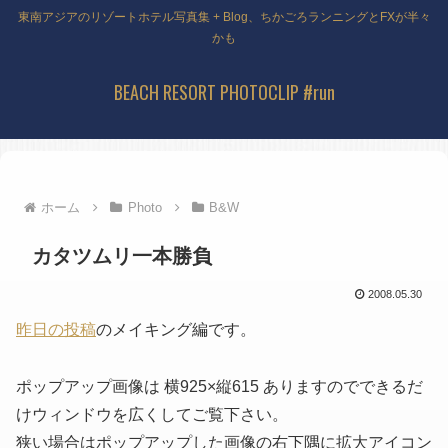
東南アジアのリゾートホテル写真集 + Blog、ちかごろランニングとFXが半々
かも
BEACH RESORT PHOTOCLIP #run
ホーム
Photo
B&W
カタツムリ一本勝負
2008.05.30
昨日の投稿
のメイキング編です。
ポップアップ画像は 横925×縦615 ありますのでできるだ
けウィンドウを広くしてご覧下さい。
狭い場合はポップアップした画像の右下隅に拡大アイコン