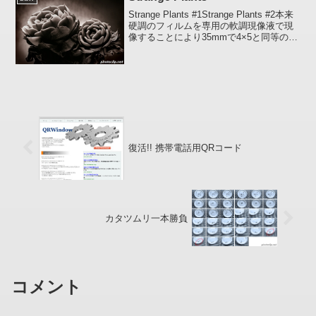
Strange Plants #1Strange Plants #2本来
硬調のフィルムを専用の軟調現像液で現
像することにより35mmで4×5と同等の粒
状性を得られるという、当時個人的に見
事にハマったテクニカルパンフィルムで
撮影した作品。
復活!! 携帯電話用QRコード
カタツムリ一本勝負
コメント