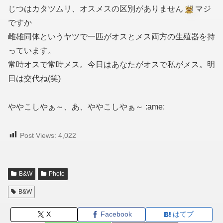
じつはカタツムリ、オスメスの区別がありません
マジ
ですか
雌雄同体というヤツで一匹がオスとメス両方の生殖器を持
っています。
常時オスで常時メス。今日はあなたがオスで私がメス。明
日は交代ね(笑)
ややこしやぁ～、あ、ややこしやぁ～ :ame:
Post Views:
4,022
B&W
Photo
B&W
X
Facebook
はてブ