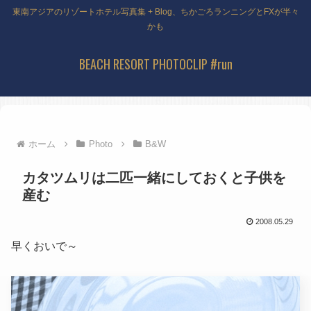
東南アジアのリゾートホテル写真集 + Blog、ちかごろランニングとFXが半々
かも
BEACH RESORT PHOTOCLIP #run
ホーム
Photo
B&W
カタツムリは二匹一緒にしておくと子供を
産む
2008.05.29
早くおいで～