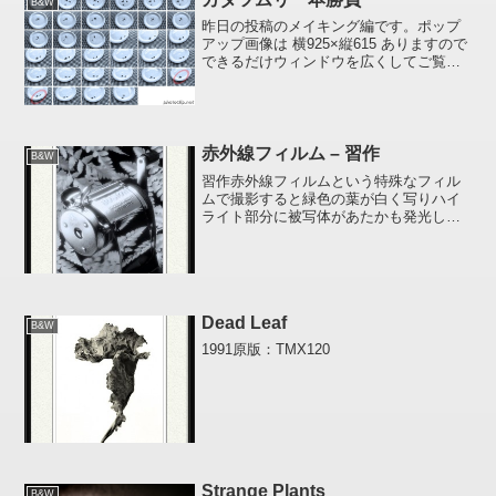
B&W
昨日の投稿のメイキング編です。ポップ
アップ画像は 横925×縦615 ありますので
できるだけウィンドウを広くしてご覧下
さい。狭い場合はポップアップした画像
の右下隅に拡大アイコンが表示されます
のでクリックすることで原寸表示されま
す。じつは撮り...
赤外線フィルム – 習作
B&W
習作赤外線フィルムという特殊なフィル
ムで撮影すると緑色の葉が白く写りハイ
ライト部分に被写体があたかも発光して
いるかのようなにじみが生じます。かつ
てこのフィルムでセルフポートレートを
撮影したことがあるのですが「発光して
いる」というよりは「ウラ...
Dead Leaf
B&W
1991原版：TMX120
Strange Plants
B&W