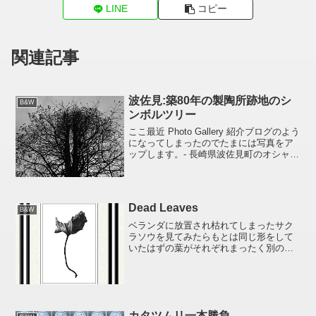
LINE
コピー
関連記事
波佐見:築80年の製陶所跡地のシ
B&W
ンボルツリー
ここ最近 Photo Gallery 紹介ブログのよう
になってしまったのでたまには写真をア
ップします。- 長崎県波佐見町のオシャレ
なお店が集まっている築80年の製陶所跡
地にて -同じ被写体を撮っても撮り方（ア
ングル）によってまったく違うもの...
Dead Leaves
B&W
ベランダに放置され枯れてしまったサク
ラソウを見てみたらもとは同じ形をして
いたはずの葉がそれぞれまったく別の形
になっていた。原版：35mmテクニカル
パンフィルム
カタツムリ一本勝負