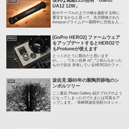
便利な風船LED照明「Ulanzi
Goods
UA12 12W」
机やテーブルの上で小物を撮影する時に
重宝するかなと思って、先月開催された
Amazonプライムデー期間中に空気を入れ
て使用する撮影用LED照明「Ulanzi UA12
12W」を買ってみました。このLED、片
手で持っていられる「重さ226g」...
[GoPro HERO2] ファームウェア
Photo
をアップデートするとHERO2で
もProtuneが使えます
とっくのとうに既出だと思います
が。。。ワタシ自身 σ(^_^;) 知らなかった
もので目次 所有しているHERO2のファー
ムウェア・バージョンの確認方法 アップ
デート方法 「Protune を ON にして撮影
すると映像が白っぽくなっちゃうけ...
波佐見:築80年の製陶所跡地のシ
B&W
ンボルツリー
ここ最近 Photo Gallery 紹介ブログのよう
になってしまったのでたまには写真をア
ップします。- 長崎県波佐見町のオシャレ
なお店が集まっている築80年の製陶所跡
地にて -同じ被写体を撮っても撮り方（ア
ングル）によってまったく違うもの...