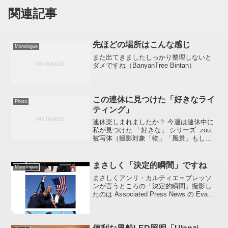
関連記事
先ほどの場所はこんな感じ
Monologue
また出てきましたしっかり整理しないと
ダメですね（BanyanTree Bintan）
この連休に見つけた「好きなライ
Photo
ティング」
連休楽しまれましたか？ 今週は連休中に
私が見つけた 「好きな」 シリーズ :zou:
被写体（撮影対象「物」「風景」もしく
は「人」）の側面をなめていくライティ
ングが好き。
まさしく「決定的瞬間」ですね
Monologue
まさしくアンリ・カルティエ＝ブレッソ
ンが言うところの「決定的瞬間」撮影し
たのは Associated Press News の Evan
Vucci 氏という方のようです。上記ペー
ジに掲載されている Evan Vucci 氏が撮
影した写真を...