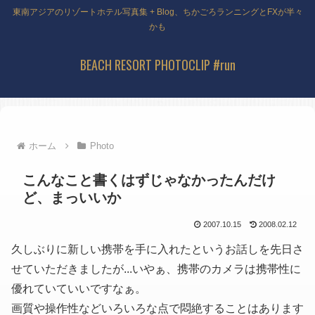
東南アジアのリゾートホテル写真集 + Blog、ちかごろランニングとFXが半々
かも
BEACH RESORT PHOTOCLIP #run
ホーム
Photo
こんなこと書くはずじゃなかったんだけ
ど、まっいいか
2007.10.15
2008.02.12
久しぶりに新しい携帯を手に入れたというお話しを先日さ
せていただきましたが...いやぁ、携帯のカメラは携帯性に
優れていていいですなぁ。
画質や操作性などいろいろな点で悶絶することはあります