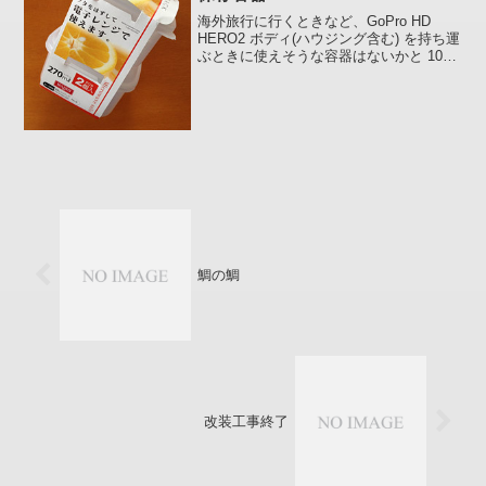
海外旅行に行くときなど、GoPro HD
HERO2 ボディ(ハウジング含む) を持ち運
ぶときに使えそうな容器はないかと 100
円ショップ「ダイソー」で保存容器売場
を物色していたら、びっくりするほどピ
タリと入るものを見つけました。カメラ
本...
鯛の鯛
改装工事終了