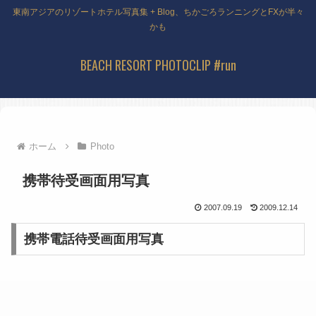
東南アジアのリゾートホテル写真集 + Blog、ちかごろランニングとFXが半々
かも
BEACH RESORT PHOTOCLIP #run
ホーム
Photo
携帯待受画面用写真
2007.09.19
2009.12.14
携帯電話待受画面用写真