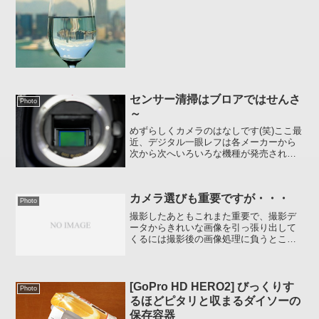
センサー清掃はブロアではせんさ
Photo
～
めずらしくカメラのはなしです(笑)ここ最
近、デジタル一眼レフは各メーカーから
次から次へいろいろな機種が発売されは
じめ、価格に関してもコンパクトデジタ
ルの購入を検討している人の心をくすぐ
るようなモデルもでてきましたね。一眼
カメラ選びも重要ですが・・・
を使うのメリットは ...
Photo
撮影したあともこれまた重要で、撮影デ
ータからきれいな画像を引っ張り出して
くるには撮影後の画像処理に負うところ
が多分にあります。特に一眼の場合、デ
フォルト状態で撮影した画像というのは
コンデジに較べ、彩度が低く（色が地
味）なんとなくパッとしませ...
[GoPro HD HERO2] びっくりす
Photo
るほどピタリと収まるダイソーの
保存容器