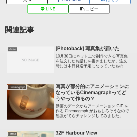
LINE
コピー
関連記事
[Photoback] 写真集が届いた
Photo
10月30日にネット上で制作できる写真集
を注文したお話しを書きましたが、注文
時には本日発送予定になっていたものが
先週末に届きました。 かなり予定より早
いですね。 こういったモノの場合、予定
より遅くなるのはイヤですが早い分には
大歓迎。さっそ...
写真が部分的にアニメーションに
Cinemagraph
なっているCinemagraphってど
うやって作るの？
動画のデータからアニメーション GIF を
作る Cinemagraph がおもしろそうなので
勉強がてらチャレンジしてみました。熱
湯注意 :Cinemagraphネットで調べるとい
くつか方法があるようですが、上の画像
は Photoshop C...
32F Harbour View
Photo