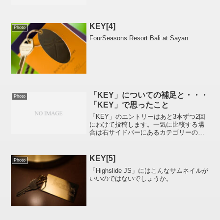
KEY[4]
Photo
FourSeasons Resort Bali at Sayan
「KEY」についての補足と・・・
Photo
「KEY」で思ったこと
「KEY」のエントリーはあと3本ずつ2回
にわけて投稿します。一気に比較する場
合は右サイドバーにあるカテゴリーの
「KEY」をクリックしてください。/////み
なさん、なぜか手元に残っていて捨てら
れない「KEY」ってありませんか？私の
KEY[5]
Photo
場合＊＊＊...
「Highslide JS」にはこんなサムネイルが
いいのではないでしょうか。