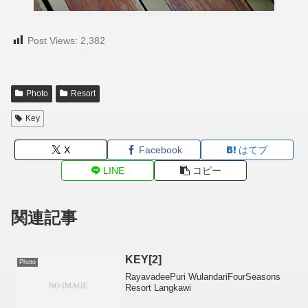
Post Views:
2,382
Photo
Resort
Key
X
Facebook
はてブ
LINE
コピー
関連記事
KEY[2]
Photo
RayavadeePuri WulandariFourSeasons
Resort Langkawi