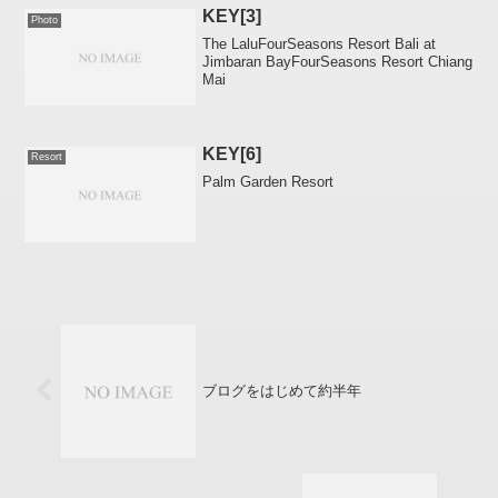
KEY[3]
Photo
The LaluFourSeasons Resort Bali at
Jimbaran BayFourSeasons Resort Chiang
Mai
KEY[6]
Resort
Palm Garden Resort
ブログをはじめて約半年