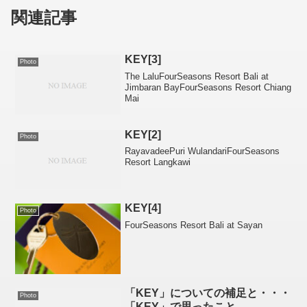
関連記事
KEY[3]
Photo
The LaluFourSeasons Resort Bali at
Jimbaran BayFourSeasons Resort Chiang
Mai
KEY[2]
Photo
RayavadeePuri WulandariFourSeasons
Resort Langkawi
KEY[4]
Photo
FourSeasons Resort Bali at Sayan
「KEY」についての補足と・・・
Photo
「KEY」で思ったこと