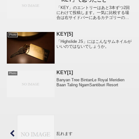
「KEY」のエントリーはあと3本ずつ2回
にわけて投稿します。一気に比較する場
合は右サイドバーにあるカテゴリーの
「KEY」をクリックしてください。/////み
なさん、なぜか手元に残っていて捨てら
れない「KEY」ってありませんか？私の
KEY[5]
Photo
場合＊＊＊...
「Highslide JS」にはこんなサムネイルが
いいのではないでしょうか。
KEY[1]
Photo
Banyan Tree BintanLe Royal Meridien
Baan Taling NgamSantiburi Resort
乱れます