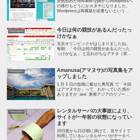
突然始めたMovableTypeからWordpressへ
の移行もどうにかカタチになりました。
Wordpressは再構築が必要ないというこ
とで思い切って乗り換えてみましたが、
ブログのあちこちをちょこちょこいじる
私のような人間にとってじつにあり...
今日は何の競技があるんだったっ
Information
けかなぁ
北京オリンピックがはじまりましたね。
毎朝、「今日は何の競技があるんだった
っけかなぁ」 と忘れがちなアナタ（実は
私 :ase: ）Yahoo! スポーツの北京オリン
ピック全日程スケジュールが結構わかり
やすかったのでリンクを貼っておきます
Amanusa(アマヌサ)の写真集をア
Information
:t...
ップしました
1 月 5 日の投稿に載せた凧写真 で「今回
はアマヌサか」って、わかっていた感が
ありますが :ase: 東南アジアのリゾート
ホテル写真集 にインドネシアのバリ島に
あるリゾートホテル 「アマヌサ」 を追加
しました。今回はいつもと構成が違って
レンタルサーバの大事故により、
Information
い...
サイトが一年前の状態になってい
ます
20日夜から21日朝に掛けて、当サイトで
利用しているレンタルサーバがデータベ