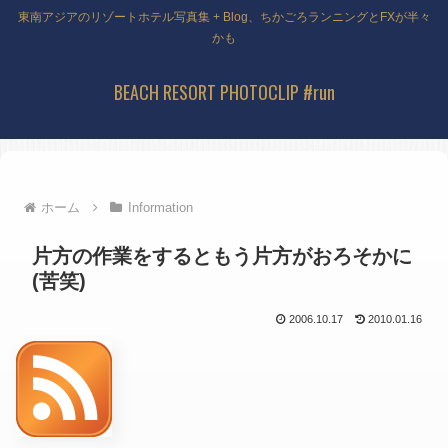
東南アジアのリゾートホテル写真集 + Blog、ちかごろランニングとFXが半々
かも
BEACH RESORT PHOTOCLIP #run
ホーム
Information
片方の作業をするともう片方がおろそかに
(苦笑)
2006.10.17
2010.01.16