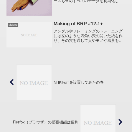
ースも含めすべてのデータを初期化して
しまったので、現在正常に表示されない
状態になっています。WEB サイト全体は
細部にわたって中途半端でリンク切れが
多数ありますが ...
Making of BRP #12-1+
Making
アングルやフレーミングのトレーニング
には左のような四角い穴の開いた紙を作
り、その穴を通して人やモノや風景を見
ます。経費ゼロで地球にやさしい擬似フ
ァインダー！(笑)自分で言うのもなんだが
うまく撮れたなぁ【作り方】カッターで
切り抜きするだけです...
NHK時計を設置してみたの巻
Firefox（ブラウザ）の拡張機能は便利