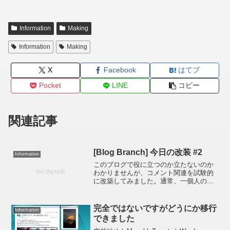
Information
Making
Information
Making
X
Facebook
はてブ
Pocket
LINE
コピー
関連記事
[Blog Branch] 今日の改装 #2
Information
このブログで役に立つのか立たないのか
わかりませんが、コメント関連を試験的
に改築してみました。通常、一個人のブ
ログというのは管理者（ここでは私、象
支店長）が書き込んだ投稿（「エントリ
ー」もしくは「記事」とも言う）に対し
完全ではないですがどうにか移行
Information
コメントをいただき、それ...
できました