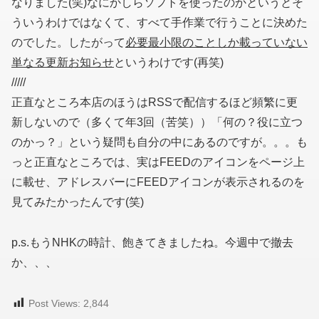
なりました(笑)なにかしらソフトを使ったのかというとそ
ういうわけではなくて、すべて手作業で行うことに決めた
のでした。したがって
必要最小限のことしか載っていない
単なる更新お知らせ
というわけです(再笑)
/////
正直なところ本店のほうはRSSで配信するほど頻繁に更
新しないので（多くて年3回（苦笑））「何の？役に立つ
のかっ？」という疑問も自分の中にあるのですが。。。も
っと正直なところでは、実はFEEDのアイコンをページ上
に載せ、アドレスバーにFEEDアイコンが表示されるのを
見てみたかったんです(笑)
p.s.もうNHKの時計、飽きてきましたね。今週中で撤去
か、、、
Post Views:
2,844