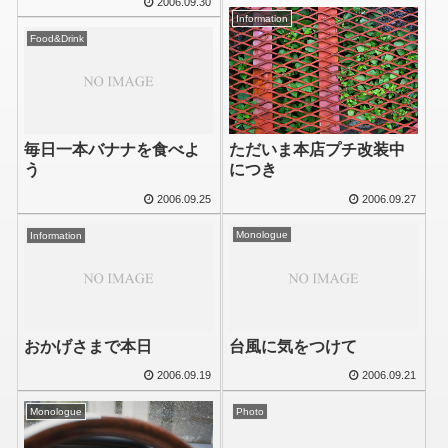
2006.09.30
Information
Food&Drink
ただいま本店プチ改装中
毎日一本バナナを食べよ
につき
う
2006.09.27
2006.09.25
Monologue
Information
台風に気をつけて
おかげさまで本日
2006.09.21
2006.09.19
Photo
Monologue