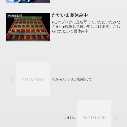
いまして結構な待ち時間でありました。
50インチ以上はあるかと思われる大画面
液晶テレビでは「芋たこなんきん」なん
ただいま夏休み中
ぞやっていましたが、あ...
Monologue
●このブログに立ち寄っていただいたみな
さまへ●残暑お見舞い申し上げます。こち
らはただいま夏休み中
今からせっせと投稿して
いけね