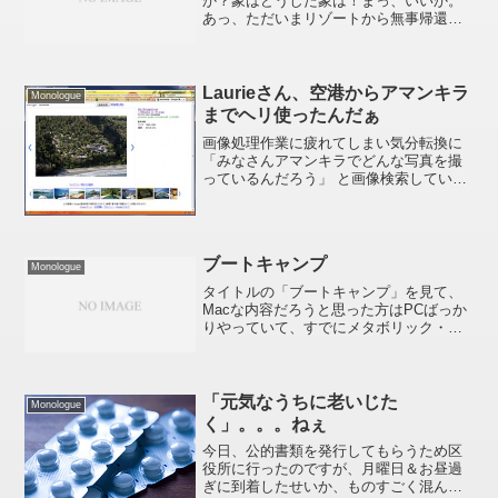
か？象はどうした象は！まっ、いいか。
あっ、ただいまリゾートから無事帰還し
ました。バンコクで、かる～くムエタイ
参戦してからFSサムイに行ったんです
が、来年の2月オープンらしくまだ準備中
だったピョン(泣) が...
Laurieさん、空港からアマンキラ
Monologue
までヘリ使ったんだぁ
画像処理作業に疲れてしまい気分転換に
「みなさんアマンキラでどんな写真を撮
っているんだろう」 と画像検索していた
ら、どう考えても凧写真かヘリコプター
から撮影しないと撮れない写真を発見。»
amankila - Google 画像検索さてどっ...
ブートキャンプ
Monologue
タイトルの「ブートキャンプ」を見て、
Macな内容だろうと思った方はPCばっか
りやっていて、すでにメタボリック・シ
ンドロームｷﾀ━(ﾟ∀ﾟ)━!!!!!かもなぁ。今
日の投稿はそんなアナタにはピッタリな
内容かも(笑)ｷﾀ━(ﾟ∀ﾟ)━!!!!!...
「元気なうちに老いじた
Monologue
く」。。。ねぇ
今日、公的書類を発行してもらうため区
役所に行ったのですが、月曜日＆お昼過
ぎに到着したせいか、ものすごく混んで