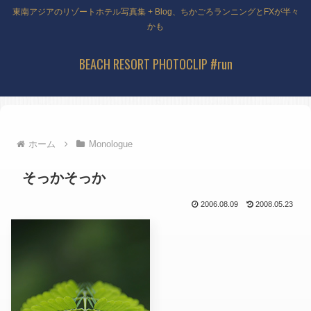
東南アジアのリゾートホテル写真集 + Blog、ちかごろランニングとFXが半々
かも
BEACH RESORT PHOTOCLIP #run
ホーム
Monologue
そっかそっか
2006.08.09
2008.05.23