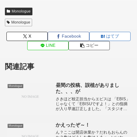
Monologue
Monologue
X
Facebook
はてブ
LINE
コピー
関連記事
昼間の投稿、誤植がありまし
Monologue
た、、、が
さきほど校正担当からエビスは 「EBIS」
じゃなくて「EBISUですよ！」との指摘
が入り早速訂正しました。「スタジオ
EBIS」という撮影スタジオが東京の恵比
寿駅のすぐそばにあるのですが、それが
頭に刷り込まれていてなんの疑問も抱か
かえったぞ～！
Monologue
ず「EBI...
ん？ここは開店休業か？だれもおらんの