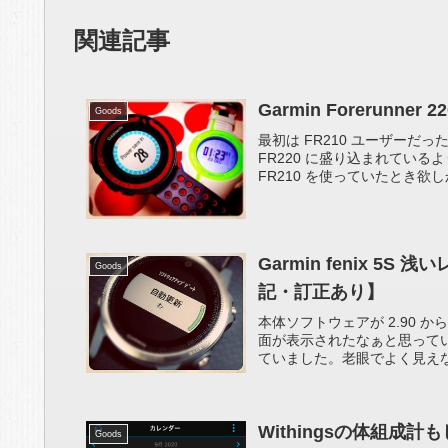
関連記事
Garmin Forerun
Goods
最初は FR210 ユーザーだ
FR220 に盛り込まれている
FR210 を使っていたとき欲しか
Garmin fenix 5S
Goods
記・訂正あり】
本体ソフトウェアが 2.90 
面が表示されたなぁと思っていた
ていました。老眼でよく見えない :a
Withingsの体組成
Goods