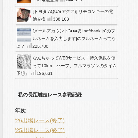
[トヨタ AQUA(アクア)] リモコンキーの電
池交換
338,103
[メールアカウント”●●●@i.softbank.jp”のフ
ルネームを入力します]のフルネームってな
に？
225,780
なんちゃってWEBサービス「持久係数を使
って10km、ハーフ、フルマラソンのタイム
予想」
196,631
私の長距離走レース参戦記録
年次
’26出場レース(終了)
’25出場レース(終了)