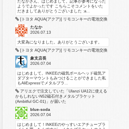
たなかさん、はじめまして。記事が参考になった
ようでよかったです こちらこそコメントをいた
だきましてありがとうございました :a...
[トヨタ AQUA(アクア)] リモコンキーの電池交換
たなか
2026.07.13
大変為になりました。ありがとうございます。
[トヨタ AQUA(アクア)] リモコンキーの電池交換
象支店長
2026.07.04
はじめまして。INKEEの磁気ボールヘッド磁気ア
ダプターマウントもみつけることができました私
もAliExpressでメタルブラ...
アリエクで注文していた「Ulanzi UA12に使える
かもしれないN52磁石付きメタルブラケット
(Ambitful GC-01)」が届いた
blue-soda
2026.07.04
はじめまして！INKEEのやっすいエアチューブラ