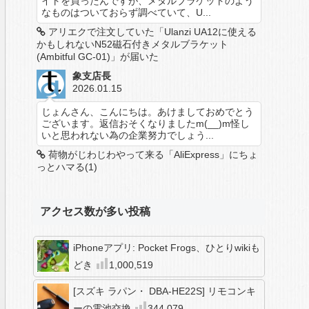
イトを買ったんですが、メタルブラケットのよう
なものはついておらず調べていて、U...
アリエクで注文していた「Ulanzi UA12に使える
かもしれないN52磁石付きメタルブラケット
(Ambitful GC-01)」が届いた
象支店長
2026.01.15
じょんさん、こんにちは。あけましておめでとう
ございます。返信おそくなりましたm(__)m怪し
いと思われない為の企業努力でしょう...
荷物がじわじわやって来る「AliExpress」にちょ
っとハマる(1)
アクセス数が多い投稿
iPhoneアプリ: Pocket Frogs、ひとりwikiも
どき
1,000,519
[スズキ ラパン・ DBA-HE22S] リモコンキ
ーの電池交換
344,079