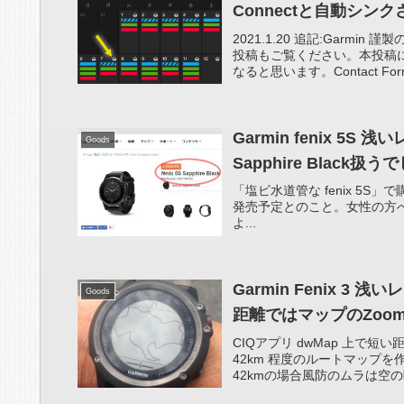
Connectと自動シンク
2021.1.20 追記:Gar
投稿もご覧ください。本投稿
なると思います。Contact For
Garmin fenix 5S
Goods
Sapphire Blac
「塩ビ水道管な fenix 5S」で購
発売予定とのこと。女性の方へ。。。 f
よ...
Garmin Fenix 3 
Goods
距離ではマップのZoo
CIQアプリ dwMap 上で短
42km 程度のルートマップ
42kmの場合風防のムラは空の