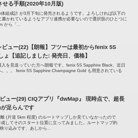
させる手順(2020年10月版)
min 謹製の体組成計 が3月下旬に発売されるようです。よろしければ以下の
に書かれているようなアプリ連携が必要ないので選択肢のひとつに
m から「...
 浅いレビュー(22)【朗報】フツーは最初からfenix 5S
k扱うでしょ【追記しました: 発売日、価格】
入を見送っていた方へ朗報です。fenix 5S Sapphire Black、近日
enix 5S Sapphire Champagne Gold も用意されている
浅いレビュー(29) CIQアプリ『dwMap』 現時点で、超長
mが足らんです
い距離 (片道 5km 程度) のルートマップしか見ていなかったので
を作成してそのスタート位置に立ってみました。ルートマップ約
映り込みです、あしから...