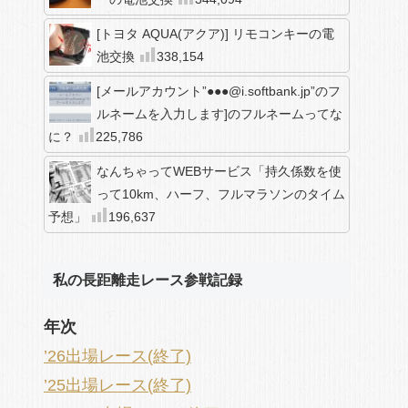
[トヨタ AQUA(アクア)] リモコンキーの電
池交換
338,154
[メールアカウント”●●●@i.softbank.jp”のフ
ルネームを入力します]のフルネームってな
に？
225,786
なんちゃってWEBサービス「持久係数を使
って10km、ハーフ、フルマラソンのタイム
予想」
196,637
私の長距離走レース参戦記録
年次
’26出場レース(終了)
’25出場レース(終了)