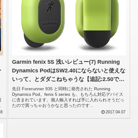
Garmin fenix 5S 浅いレビュー(7) Running
ン
Dynamics PodはSW2.40にならないと使えな
いって、とダダこねちゃうな【追記:2.50でも
ダメみたい】
た
先日 Forerunner 935 と同時に発売された Running
く
Dynamics Pod。fenix 5 series も、もちろん対応デバイス
回
に含まれています。個人輸入すれば手に入れられそうだっ
ダ
たので買っちゃおうかなと思ったのです...
18
2017.04.07