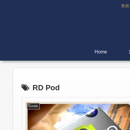
東南
Home
RD Pod
Goods