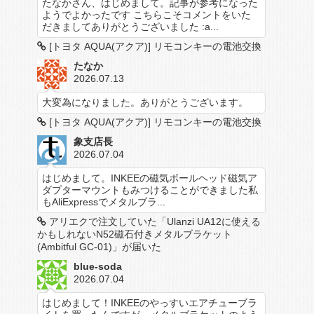
たなかさん、はじめまして。記事が参考になった
ようでよかったです こちらこそコメントをいた
だきましてありがとうございました :a...
[トヨタ AQUA(アクア)] リモコンキーの電池交換
たなか
2026.07.13
大変為になりました。ありがとうございます。
[トヨタ AQUA(アクア)] リモコンキーの電池交換
象支店長
2026.07.04
はじめまして。INKEEの磁気ボールヘッド磁気ア
ダプターマウントもみつけることができました私
もAliExpressでメタルブラ...
アリエクで注文していた「Ulanzi UA12に使える
かもしれないN52磁石付きメタルブラケット
(Ambitful GC-01)」が届いた
blue-soda
2026.07.04
はじめまして！INKEEのやっすいエアチューブラ