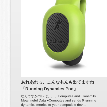
あれあれっ、こんなもんも出てますね
「Running Dynamics Pod」
なんですかコレは。。。Computes and Transmits
Meaningful Data ●Computes and sends 6 running
dynamics metrics to your compatible devi...