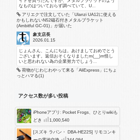
イトを買ったんですが、メタルブラケットのよう
なものはついておらず調べていて、U...
アリエクで注文していた「Ulanzi UA12に使える
かもしれないN52磁石付きメタルブラケット
(Ambitful GC-01)」が届いた
象支店長
2026.01.15
じょんさん、こんにちは。あけましておめでとう
ございます。返信おそくなりましたm(__)m怪し
いと思われない為の企業努力でしょう...
荷物がじわじわやって来る「AliExpress」にちょ
っとハマる(1)
アクセス数が多い投稿
iPhoneアプリ: Pocket Frogs、ひとりwikiも
どき
1,000,540
[スズキ ラパン・ DBA-HE22S] リモコンキ
ーの電池交換
344,094